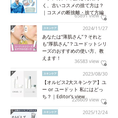
く、古いコスメの捨て方は？
｜コスメの断捨離・捨て方編
65891 view
2024/11/27
スキンケア
あなたは“薄肌さん”？それと
も“厚肌さん”？ユードットシリ
ーズのおすすめの使い方、教
えます！
36583 view
2023/08/30
スキンケア
【オルビス2大スキンケア】ユ
ー or ユードット 私にはどっ
ち？｜Editor’s view
226609 view
2025/12/24
スキンケア