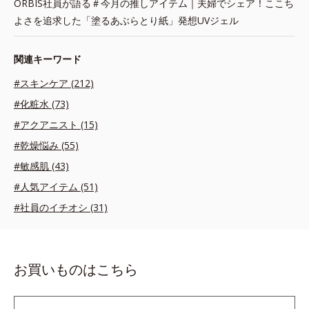
ORBIS社員が語る＃今月の推しアイテム｜夫婦でシェア！ここち
よさを追求した「塗るあぶらとり紙」発想UVジェル
関連キーワード
#スキンケア (212)
#化粧水 (73)
#アクアニスト (15)
#乾燥悩み (55)
#敏感肌 (43)
#人気アイテム (51)
#社員のイチオシ (31)
お買いものはこちら