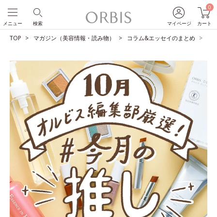
0
メニュー
検索
マイページ
カート
TOP
マガジン（美容情報・読み物）
コラム&エッセイのまとめ
O