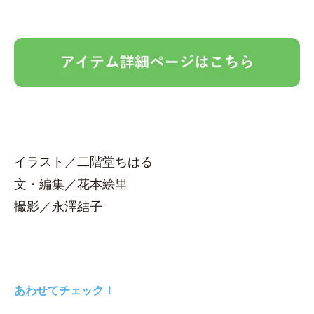
イラスト／二階堂ちはる
文・編集／花本絵里
撮影／永澤結子
あわせてチェック！