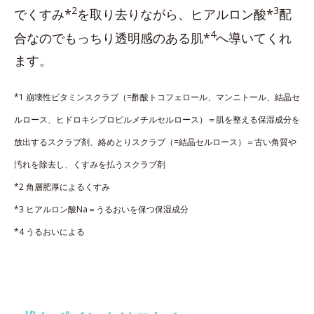
2
3
でくすみ*
を取り去りながら、ヒアルロン酸*
配
4
合なのでもっちり透明感のある肌*
へ導いてくれ
ます。
*1 崩壊性ビタミンスクラブ（=酢酸トコフェロール、マンニトール、結晶セ
ルロース、ヒドロキシプロピルメチルセルロース）＝肌を整える保湿成分を
放出するスクラブ剤、絡めとりスクラブ（=結晶セルロース）＝古い角質や
汚れを除去し、くすみを払うスクラブ剤
*2 角層肥厚によるくすみ
*3 ヒアルロン酸Na＝うるおいを保つ保湿成分
*4 うるおいによる