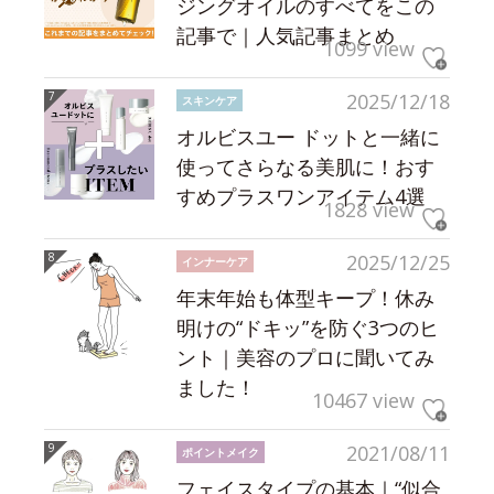
ジングオイルのすべてをこの
記事で｜人気記事まとめ
1099 view
2025/12/18
スキンケア
オルビスユー ドットと一緒に
使ってさらなる美肌に！おす
すめプラスワンアイテム4選
1828 view
2025/12/25
インナーケア
年末年始も体型キープ！休み
明けの“ドキッ”を防ぐ3つのヒ
ント｜美容のプロに聞いてみ
ました！
10467 view
2021/08/11
ポイントメイク
フェイスタイプの基本｜“似合