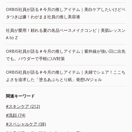
ORBIS社員が語る＃今月の推しアイテム｜美白ケアしたいけどベ
タつきは嫌！わがまま社員の推し美容液
社員が愛用！頼れる夏の名品ベースメイクコンビ｜美肌レッスン
A to Z
ORBIS社員が語る＃今月の推しアイテム｜紫外線が強い日に出先
でも。パウダーで手軽にUV対策
ORBIS社員が語る＃今月の推しアイテム｜夫婦でシェア！ここち
よさを追求した「塗るあぶらとり紙」発想UVジェル
関連キーワード
#スキンケア (212)
#洗顔 (74)
#スペシャルケア (38)