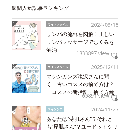
週間人気記事ランキング
2024/03/18
ライフスタイル
リンパの流れを図解！正しい
リンパマッサージでむくみを
解消
1833897 view
2025/12/11
ライフスタイル
マシンガンズ滝沢さんに聞
く、古いコスメの捨て方は？
｜コスメの断捨離・捨て方編
65891 view
2024/11/27
スキンケア
あなたは“薄肌さん”？それと
も“厚肌さん”？ユードットシリ