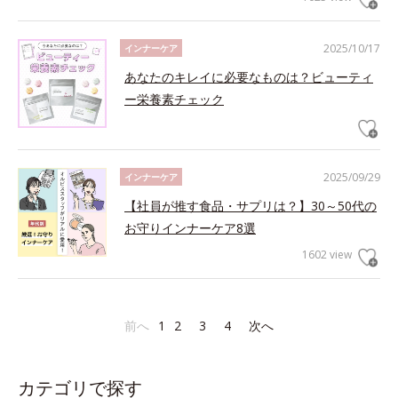
2025/10/17
インナーケア
あなたのキレイに必要なものは？ビューティ
ー栄養素チェック
2025/09/29
インナーケア
【社員が推す食品・サプリは？】30～50代の
お守りインナーケア8選
1602 view
前へ
1
2
3
4
次へ
カテゴリで探す