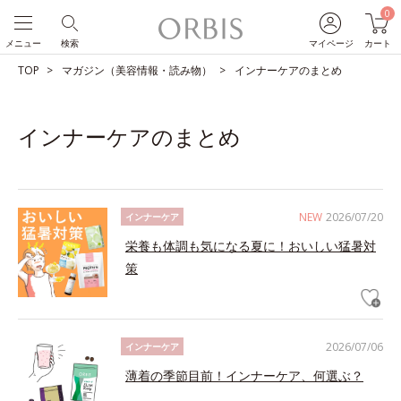
0
メニュー
検索
マイページ
カート
TOP
マガジン（美容情報・読み物）
インナーケアのまとめ
インナーケアのまとめ
NEW
2026/07/20
インナーケア
栄養も体調も気になる夏に！おいしい猛暑対
策
2026/07/06
インナーケア
薄着の季節目前！インナーケア、何選ぶ？