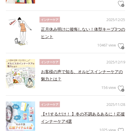
2025/12/25
インナーケア
正月休み明けに後悔しない！体型キープ3つの
ヒント
10467 view
2025/12/19
インナーケア
お客様の声で知る、オルビスインナーケアの
魅力とは？
156 view
2025/11/28
インナーケア
【+1するだけ！ 】冬の不調あるあるに！応援
インナーケア4選
1025 view