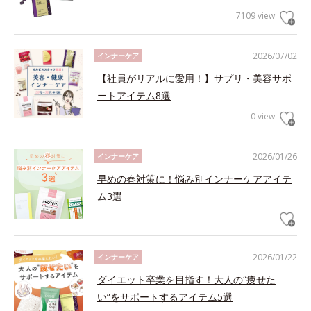
7109 view
2026/07/02
インナーケア
【社員がリアルに愛用！】サプリ・美容サポ
ートアイテム8選
0 view
2026/01/26
インナーケア
早めの春対策に！悩み別インナーケアアイテ
ム3選
2026/01/22
インナーケア
ダイエット卒業を目指す！大人の“痩せた
い”をサポートするアイテム5選