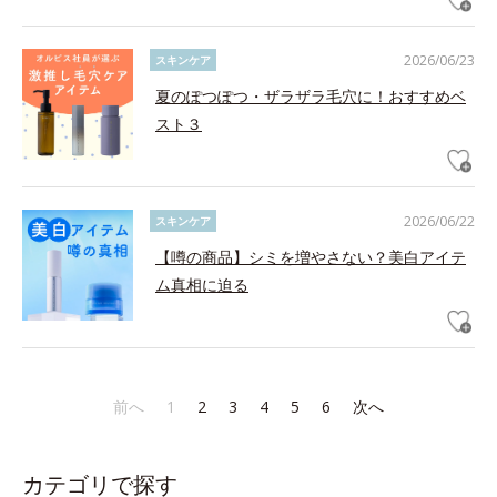
2026/06/23
スキンケア
夏のぽつぽつ・ザラザラ毛穴に！おすすめベ
スト３
2026/06/22
スキンケア
【噂の商品】シミを増やさない？美白アイテ
ム真相に迫る
前へ
1
2
3
4
5
6
次へ
カテゴリで探す