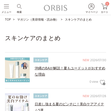
0
メニュー
検索
マイページ
カート
TOP
マガジン（美容情報・読み物）
スキンケアのまとめ
スキンケアのまとめ
NEW
2026/07/30
スキンケア
沖縄のBAが解説！夏もユードットがおすすめ
な理由
0 view
NEW
2026/07/28
スキンケア
日差し強まる夏のピンチに！美白ケアアイテ
ム5選