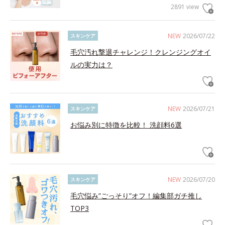
2891 view
NEW
2026/07/22
スキンケア
毛穴汚れ撃退チャレンジ！クレンジングオイ
ルの実力は？
NEW
2026/07/21
スキンケア
お悩み別に特徴を比較！ 洗顔料6選
NEW
2026/07/20
スキンケア
毛穴悩み”ごっそり”オフ！編集部ガチ推し
TOP3