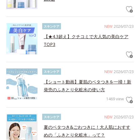
NEW
2026/07/23
スキンケア
【★4.3超え】クチコミで大人気の美白ケア
TOP3
NEW
2026/07/23
スキンケア
【ショート動画】夏肌のベタつきを一掃！新
発売のふきとり化粧水の使い方
1469 view
NEW
2026/07/23
スキンケア
夏のベタつき&ごわつきに！大人肌におすす
めの「ふきとり化粧水」って？