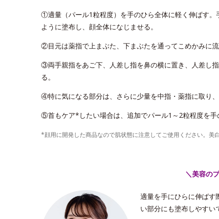
①適量（パール1粒程度）を手のひら全体に軽く伸ばす。
ように塗布し、顔全体になじませる。
②目元は薬指で上まぶた、下まぶたを通ってこめかみに流
③両手親指をあご下、人差し指を鼻の横に置き、人差し指
る。
④特に気になる部分は、さらに少量を中指・薬指に取り、
⑤首もケア*したい場合は、追加でパール1～2粒程度を
*顔用に開発した商品なので肌状態に注意してご使用ください。美
＼美容の
適量を手にひらに伸ばす
い部分にも塗布しやすい