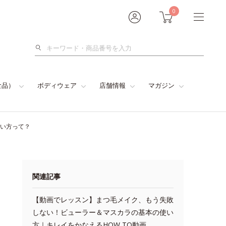
0
検
索
食品）
ボディウェア
店舗情報
マガジン
使い方って？
関連記事
【動画でレッスン】まつ毛メイク、もう失敗
しない！ビューラー＆マスカラの基本の使い
方｜キレイをかなえるHOW TO動画