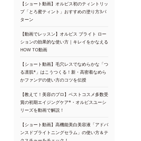
【ショート動画】オルビス初のティントリッ
プ「とろ蜜ティント」おすすめの塗り方3パ
ターン
【動画でレッスン】オルビス ブライト ロー
ションの効果的な使い方｜キレイをかなえる
HOW TO動画
【ショート動画】毛穴レスでなめらかな「つ
る凛肌*」はこうつくる！新・高密着なめら
かファンデの使い方のコツを伝授
【教えて！美容のプロ】ベストコスメ多数受
賞の初期エイジングケア*・オルビスユーシ
リーズを動画で解説！
【ショート動画】高機能美白美容液「アドバ
ンスドブライトニングセラム」の使い方＆テ
クスチャーをチェック！