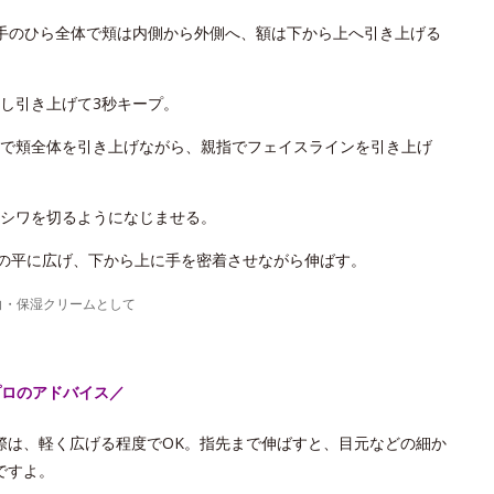
手のひら全体で頬は内側から外側へ、額は下から上へ引き上げる
し引き上げて3秒キープ。
で頬全体を引き上げながら、親指でフェイスラインを引き上げ
シワを切るようになじませる。
手の平に広げ、下から上に手を密着させながら伸ばす。
白・保湿クリームとして
プロのアドバイス／
際は、軽く広げる程度でOK。指先まで伸ばすと、目元などの細か
ですよ。