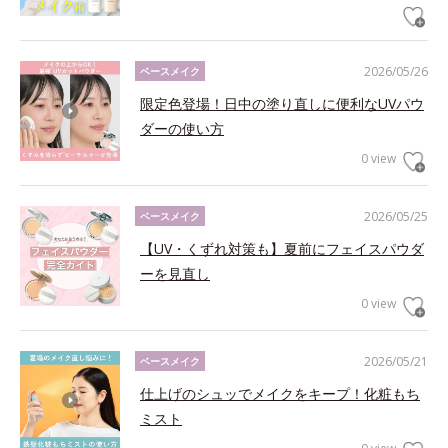
2026/05/26
ベースメイク
限定色登場！日中の塗り直しに便利なUVパウ
ダーの使い方
0 view
2026/05/25
ベースメイク
【UV・くずれ対策も】夏前にフェイスパウダ
ーを見直し
0 view
2026/05/21
ベースメイク
仕上げのシュッでメイクをキープ！化粧もち
ミスト