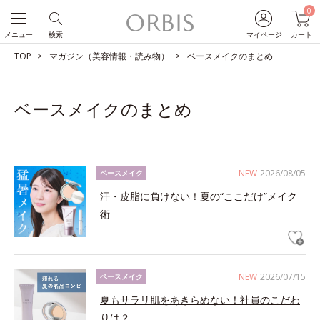
0
メニュー
検索
マイページ
カート
TOP
マガジン（美容情報・読み物）
ベースメイクのまとめ
ベースメイクのまとめ
NEW
2026/08/05
ベースメイク
汗・皮脂に負けない！夏の“ここだけ”メイク
術
NEW
2026/07/15
ベースメイク
夏もサラリ肌をあきらめない！社員のこだわ
りは？