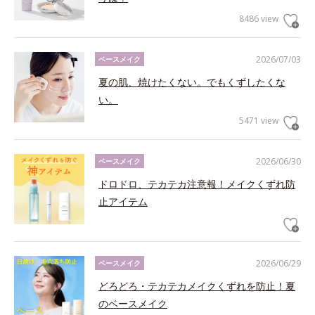
8486 view
2026/07/03
ベースメイク
夏の肌、焼けたくない。でもくずしたくな
い。
5471 view
2026/06/30
ベースメイク
ドロドロ、テカテカ注意報！メイクくずれ防
止アイテム
2026/06/29
ベースメイク
どろどろ・テカテカメイクくずれを防止！夏
のベースメイク