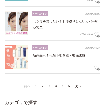
0 view
2026/05/09
ベースメイク
【シミを隠したい！】厚塗りしないカバー術
って？
2267 view
2026/04/24
ベースメイク
新商品も！化粧下地５選・徹底比較
前へ
1
2
3
4
5
6
次へ
カテゴリで探す