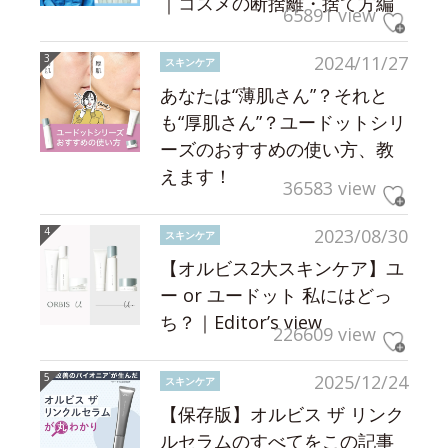
｜コスメの断捨離・捨て方編
65891 view
2024/11/27
スキンケア
あなたは“薄肌さん”？それと
も“厚肌さん”？ユードットシリ
ーズのおすすめの使い方、教
えます！
36583 view
2023/08/30
スキンケア
【オルビス2大スキンケア】ユ
ー or ユードット 私にはどっ
ち？｜Editor’s view
226609 view
2025/12/24
スキンケア
【保存版】オルビス ザ リンク
ルセラムのすべてをこの記事