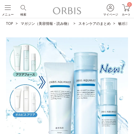
0
メニュー
検索
マイページ
カート
TOP
マガジン（美容情報・読み物）
スキンケアのまとめ
敏感肌用