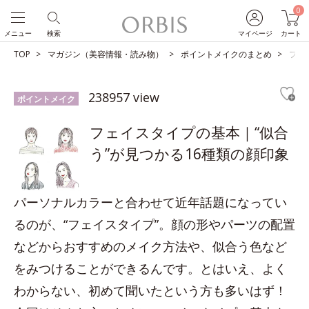
0
メニュー
検索
マイページ
カート
TOP
マガジン（美容情報・読み物）
ポイントメイクのまとめ
フェ
238957 view
ポイントメイク
フェイスタイプの基本｜“似合
う”が見つかる16種類の顔印象
パーソナルカラーと合わせて近年話題になってい
るのが、“フェイスタイプ”。顔の形やパーツの配置
などからおすすめのメイク方法や、似合う色など
をみつけることができるんです。とはいえ、よく
わからない、初めて聞いたという方も多いはず！