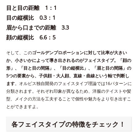
目と目の距離 1：1
目の縦横比 0.3：1
眉から口までの距離 3.3
顔の縦横比 6.6：5
そして、この
ゴールデンプロポーションに対して比率が大きい
か、小さいかによって導き出されるのがフェイスタイプ。「顔の
形」、「目と目の間隔」、「目の縦横比」、「眉と目の間隔」の
5つの要素から、子供顔・大人顔、直線・曲線という軸で判断し
ます
。オルビス独自開発のフェイスタイプ理論では16パターンに
分類されます。それぞれ印象が異なるため、洋服のテイストや髪
型、メイクの方法を工夫することで個性や魅力をより引き出すこ
とができますよ。
各フェイスタイプの特徴をチェック！