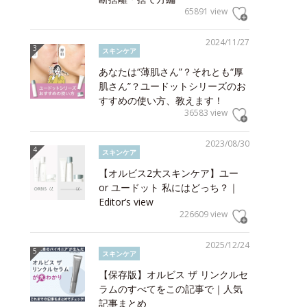
65891 view
2024/11/27
スキンケア
あなたは“薄肌さん”？それとも“厚
肌さん”？ユードットシリーズのお
すすめの使い方、教えます！
36583 view
2023/08/30
スキンケア
【オルビス2大スキンケア】ユー
or ユードット 私にはどっち？｜
Editor’s view
226609 view
2025/12/24
スキンケア
【保存版】オルビス ザ リンクルセ
ラムのすべてをこの記事で｜人気
記事まとめ