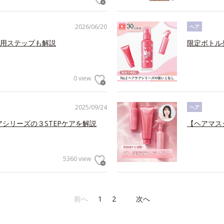
2026/06/20
ヘア
用ステップも解説
限定ボトル
0 view
2025/09/24
ヘア
アシリーズの３STEPケアを解説
【ヘアマス
5360 view
前へ
1
2
次へ