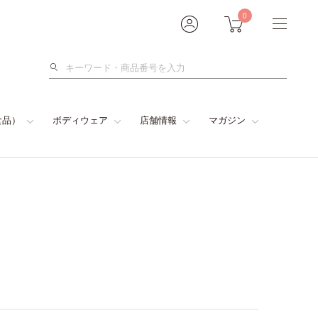
0
検
索
食品）
ボディウェア
店舗情報
マガジン