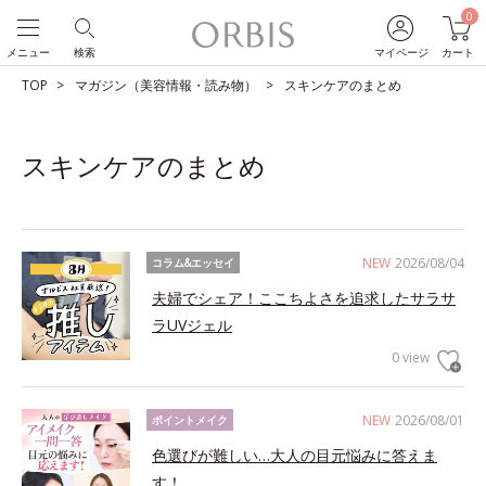
0
メニュー
検索
マイページ
カート
TOP
マガジン（美容情報・読み物）
スキンケアのまとめ
スキンケアのまとめ
NEW
2026/08/04
コラム&エッセイ
夫婦でシェア！ここちよさを追求したサラサ
ラUVジェル
0 view
NEW
2026/08/01
ポイントメイク
色選びが難しい…大人の目元悩みに答えま
す！