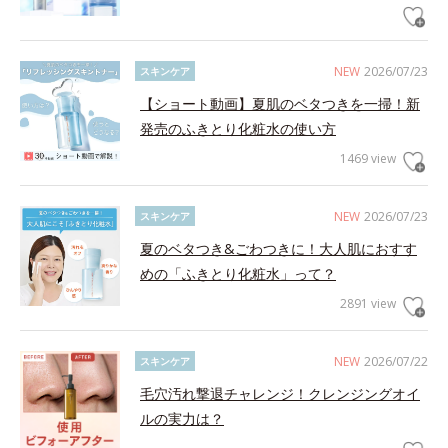
NEW
2026/07/23
スキンケア
【ショート動画】夏肌のベタつきを一掃！新
発売のふきとり化粧水の使い方
1469 view
NEW
2026/07/23
スキンケア
夏のベタつき&ごわつきに！大人肌におすす
めの「ふきとり化粧水」って？
2891 view
NEW
2026/07/22
スキンケア
毛穴汚れ撃退チャレンジ！クレンジングオイ
ルの実力は？