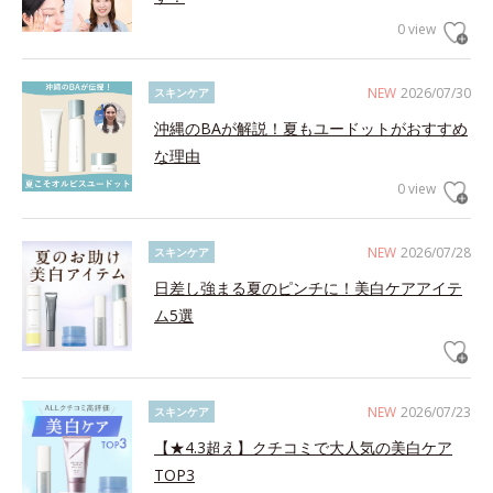
0 view
NEW
2026/07/30
スキンケア
沖縄のBAが解説！夏もユードットがおすすめ
な理由
0 view
NEW
2026/07/28
スキンケア
日差し強まる夏のピンチに！美白ケアアイテ
ム5選
NEW
2026/07/23
スキンケア
【★4.3超え】クチコミで大人気の美白ケア
TOP3