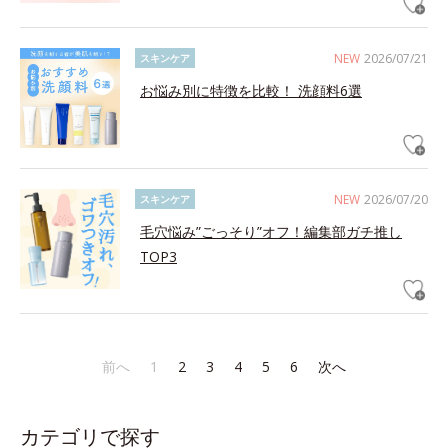
NEW
2026/07/21
スキンケア
お悩み別に特徴を比較！ 洗顔料6選
NEW
2026/07/20
スキンケア
毛穴悩み”ごっそり”オフ！編集部ガチ推し
TOP3
前へ
1
2
3
4
5
6
次へ
カテゴリで探す