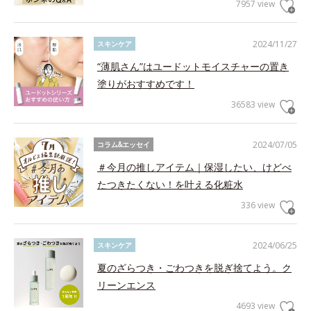
7957 view
2024/11/27
スキンケア
“薄肌さん”はユードットモイスチャーの置き
塗りがおすすめです！
36583 view
2024/07/05
コラム&エッセイ
＃今月の推しアイテム｜保湿したい、けどべ
たつきたくない！を叶える化粧水
336 view
2024/06/25
スキンケア
夏のざらつき・ごわつきを脱ぎ捨てよう。ク
リーンエンス
4693 view