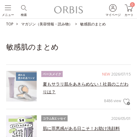
0
メニュー
検索
マイページ
カート
TOP
マガジン（美容情報・読み物）
敏感肌のまとめ
敏感肌のまとめ
NEW
2026/07/15
ベースメイク
夏もサラリ肌をあきらめない！社員のこだわ
りは？
8486 view
2026/05/01
コラム&エッセイ
肌に罪悪感がある日こそ！お助け洗顔料