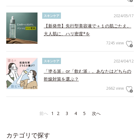
2024/05/17
スキンケア
【新発売】先行型美容液で＋１の肌ごたえ。
大人肌に、ハリ密度*を
7245 view
2024/04/12
スキンケア
「塗る派」or「飲む派」。あなたはどちらの
乾燥対策を選ぶ？
2662 view
前へ
1
2
3
4
5
次へ
カテゴリで探す