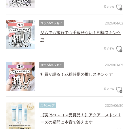
0 view
2026/04/03
コラム&エッセイ
ジムでも旅行でも手放せない！相棒スキンケ
ア
0 view
2026/03/05
コラム&エッセイ
社員が語る！花粉時期の推しスキンケア
0 view
2025/06/30
スキンケア
【実はべスコス受賞品！】アクアニストシリ
ーズの疑問に本音で答えます