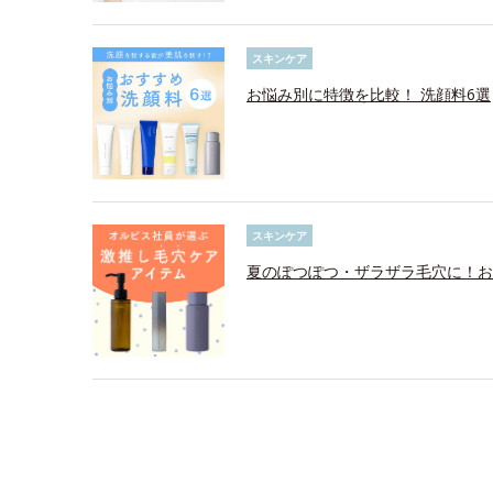
スキンケア
お悩み別に特徴を比較！ 洗顔料6選
スキンケア
夏のぽつぽつ・ザラザラ毛穴に！お