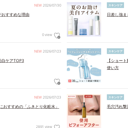
NEW
2026/07/30
スキンケア
がおすすめな理由
日差し強ま
0 view
NEW
2026/07/23
スキンケア
白ケアTOP3
【ショート
使い方
NEW
2026/07/23
スキンケア
におすすめの「ふきとり化粧水」
毛穴汚れ撃
2891 view