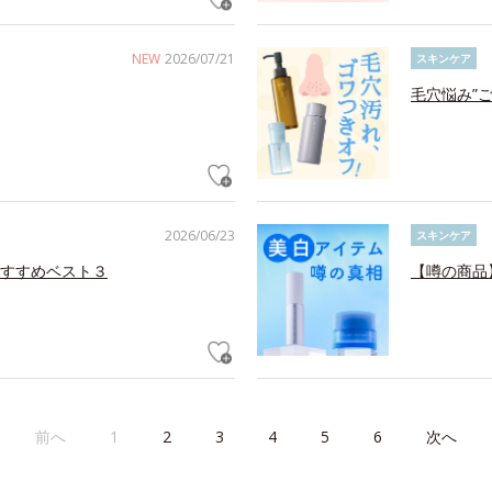
NEW
2026/07/21
スキンケア
毛穴悩み”
2026/06/23
スキンケア
すすめベスト３
【噂の商品
前へ
1
2
3
4
5
6
次へ