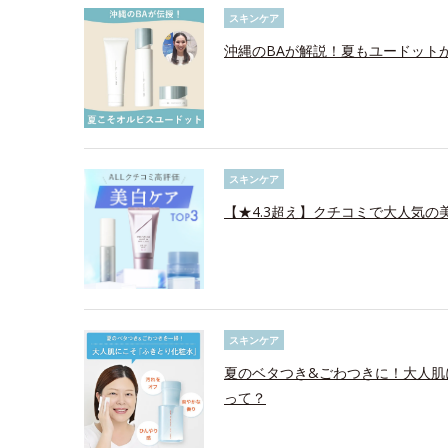
スキンケア
沖縄のBAが解説！夏もユードット
スキンケア
【★4.3超え】クチコミで大人気の美
スキンケア
夏のベタつき&ごわつきに！大人肌
って？