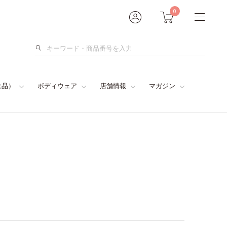
0
検
索
食品）
ボディウェア
店舗情報
マガジン