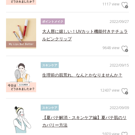
1117 view
2022/09/27
ポイントメイク
大人唇に嬉しい！UVカット機能付きナチュラ
ルピンクリップ
9648 view
2022/09/15
スキンケア
生理前の肌荒れ、なんとかなりませんか？
12437 view
2022/09/09
スキンケア
【夏バテ解消・スキンケア編】夏バテ肌のリ
カバリー方法
5970 view