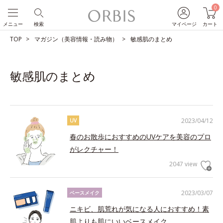
0
メニュー
検索
マイページ
カート
TOP
マガジン（美容情報・読み物）
敏感肌のまとめ
敏感肌のまとめ
2023/04/12
UV
春のお散歩におすすめのUVケアを美容のプロ
がレクチャー！
2047 view
2023/03/07
ベースメイク
ニキビ、肌荒れが気になる人におすすめ！素
肌よりも肌にいいベースメイク