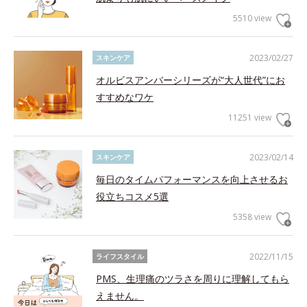
5510 view
2023/02/27
スキンケア
オルビスアンバーシリーズが“大人世代”にお
すすめなワケ
11251 view
2023/02/14
スキンケア
毎日のタイムパフォーマンスを向上させるお
役立ちコスメ5選
5358 view
2022/11/15
ライフスタイル
PMS、生理痛のツラさを周りに理解してもら
えません。