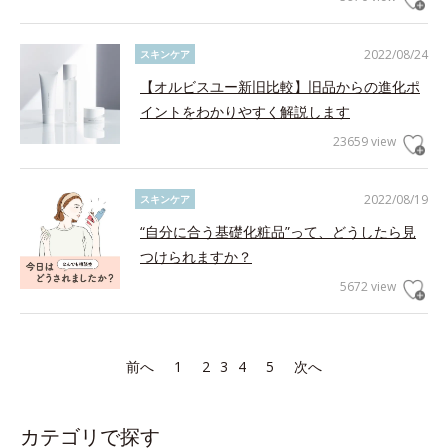
2022/08/24
スキンケア
【オルビスユー新旧比較】旧品からの進化ポ
イントをわかりやすく解説します
23659 view
2022/08/19
スキンケア
“自分に合う基礎化粧品”って、どうしたら見
つけられますか？
5672 view
前へ
1
2
3
4
5
次へ
カテゴリで探す