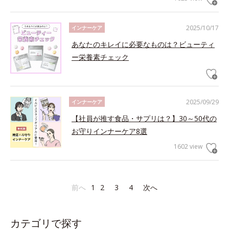
2025/10/17
インナーケア
あなたのキレイに必要なものは？ビューティ
ー栄養素チェック
2025/09/29
インナーケア
【社員が推す食品・サプリは？】30～50代の
お守りインナーケア8選
1602 view
前へ
1
2
3
4
次へ
カテゴリで探す