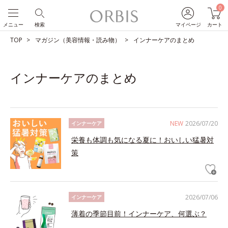
0
メニュー
検索
マイページ
カート
TOP
マガジン（美容情報・読み物）
インナーケアのまとめ
インナーケアのまとめ
NEW
2026/07/20
インナーケア
栄養も体調も気になる夏に！おいしい猛暑対
策
2026/07/06
インナーケア
薄着の季節目前！インナーケア、何選ぶ？