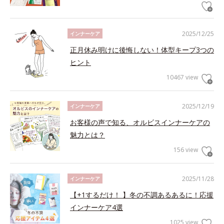
2025/12/25
インナーケア
正月休み明けに後悔しない！体型キープ3つの
ヒント
10467 view
2025/12/19
インナーケア
お客様の声で知る、オルビスインナーケアの
魅力とは？
156 view
2025/11/28
インナーケア
【+1するだけ！ 】冬の不調あるあるに！応援
インナーケア4選
1025 view