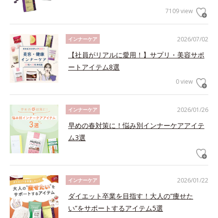
7109 view
2026/07/02
インナーケア
【社員がリアルに愛用！】サプリ・美容サポ
ートアイテム8選
0 view
2026/01/26
インナーケア
早めの春対策に！悩み別インナーケアアイテ
ム3選
2026/01/22
インナーケア
ダイエット卒業を目指す！大人の“痩せた
い”をサポートするアイテム5選