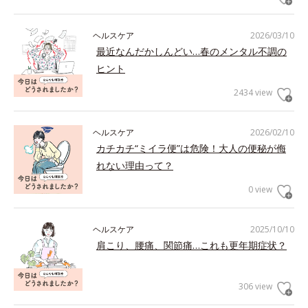
ヘルスケア
2026/03/10
最近なんだかしんどい…春のメンタル不調の
ヒント
2434 view
ヘルスケア
2026/02/10
カチカチ“ミイラ便”は危険！大人の便秘が侮
れない理由って？
0 view
ヘルスケア
2025/10/10
肩こり、腰痛、関節痛…これも更年期症状？
306 view