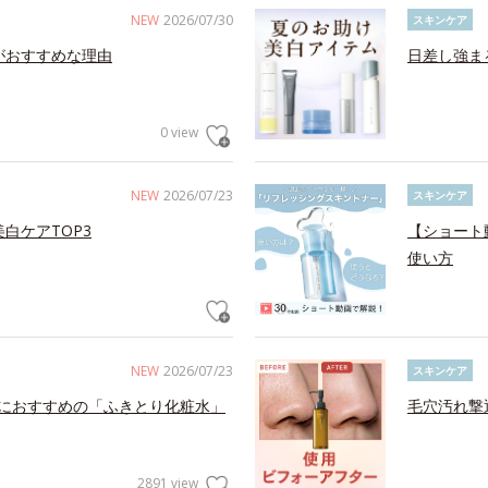
NEW
2026/07/30
スキンケア
がおすすめな理由
日差し強ま
0 view
NEW
2026/07/23
スキンケア
白ケアTOP3
【ショート
使い方
NEW
2026/07/23
スキンケア
におすすめの「ふきとり化粧水」
毛穴汚れ撃
2891 view