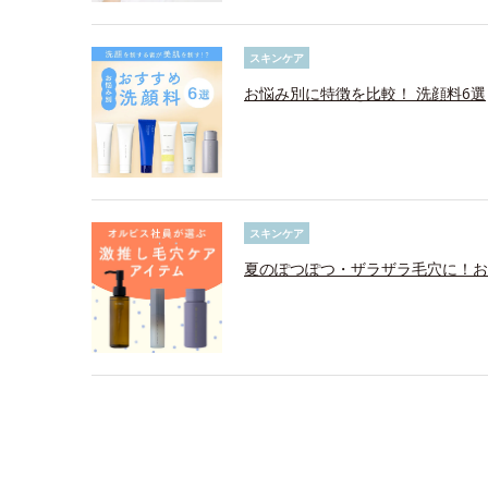
スキンケア
お悩み別に特徴を比較！ 洗顔料6選
スキンケア
夏のぽつぽつ・ザラザラ毛穴に！お