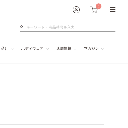
0
検
索
食品）
ボディウェア
店舗情報
マガジン