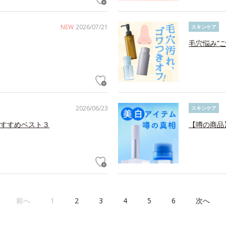
NEW
2026/07/21
スキンケア
毛穴悩み”
2026/06/23
スキンケア
すすめベスト３
【噂の商品
前へ
1
2
3
4
5
6
次へ