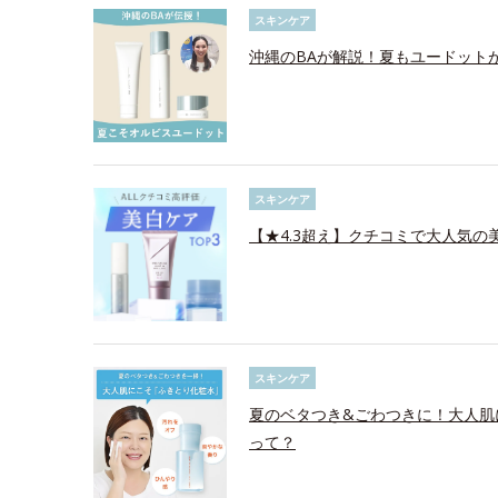
スキンケア
沖縄のBAが解説！夏もユードット
スキンケア
【★4.3超え】クチコミで大人気の美
スキンケア
夏のベタつき&ごわつきに！大人肌
って？