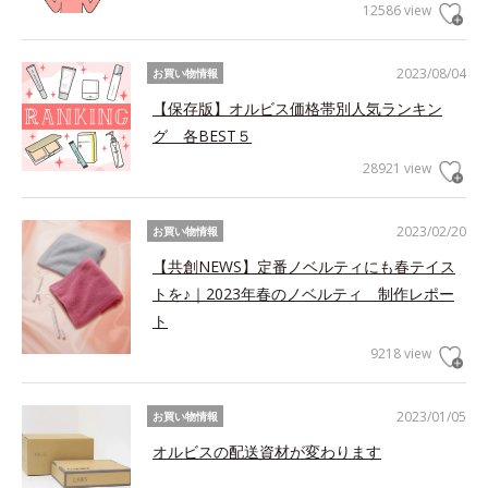
12586 view
2023/08/04
お買い物情報
【保存版】オルビス価格帯別人気ランキン
グ 各BEST５
28921 view
2023/02/20
お買い物情報
【共創NEWS】定番ノベルティにも春テイス
トを♪｜2023年春のノベルティ 制作レポー
ト
9218 view
2023/01/05
お買い物情報
オルビスの配送資材が変わります