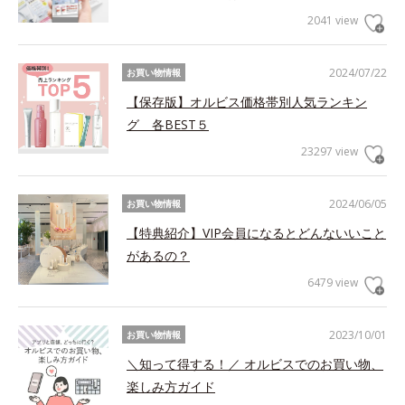
2041 view
2024/07/22
お買い物情報
【保存版】オルビス価格帯別人気ランキン
グ 各BEST５
23297 view
2024/06/05
お買い物情報
【特典紹介】VIP会員になるとどんないいこと
があるの？
6479 view
2023/10/01
お買い物情報
＼知って得する！／ オルビスでのお買い物、
楽しみ方ガイド