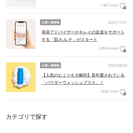
1467 view
2022/11/21
お買い物情報
美容アドバイザーがキレイの近道をサポート
する「肌カ.ル.テ」がスタート
24506 view
2022/06/28
お買い物情報
【人気のヒミツを大解剖】長年愛されている
「パウダーウォッシュプラス」！
4262 view
カテゴリで探す