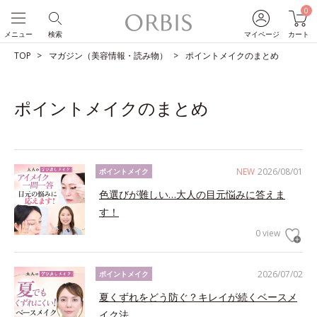
0
メニュー
検索
マイページ
カート
TOP
マガジン（美容情報・読み物）
ポイントメイクのまとめ
ポイントメイクのまとめ
NEW
2026/08/01
ポイントメイク
色選びが難しい…大人の目元悩みに答えま
す！
0 view
2026/07/02
ポイントメイク
夏くずれをどう防ぐ？キレイが続くベースメ
イク法