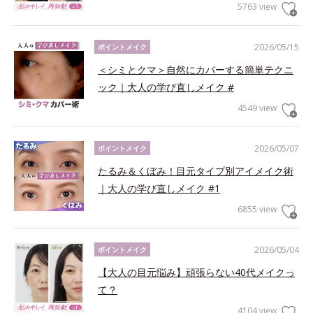
5763 view
2026/05/15
ポイントメイク
＜シミとクマ＞自然にカバーする簡単テクニ
ック｜大人の学び直しメイク #
4549 view
2026/05/07
ポイントメイク
たるみ＆くぼみ！目元タイプ別アイメイク術
｜大人の学び直しメイク #1
6855 view
2026/05/04
ポイントメイク
【大人の目元悩み】頑張らない40代メイクっ
て？
4104 view