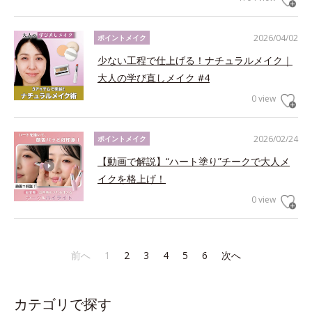
2026/04/02
ポイントメイク
少ない工程で仕上げる！ナチュラルメイク｜
大人の学び直しメイク #4
0 view
2026/02/24
ポイントメイク
【動画で解説】“ハート塗り”チークで大人メ
イクを格上げ！
0 view
前へ
1
2
3
4
5
6
次へ
カテゴリで探す