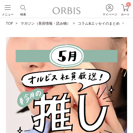
0
メニュー
検索
マイページ
カート
TOP
マガジン（美容情報・読み物）
コラム&エッセイのまとめ
O