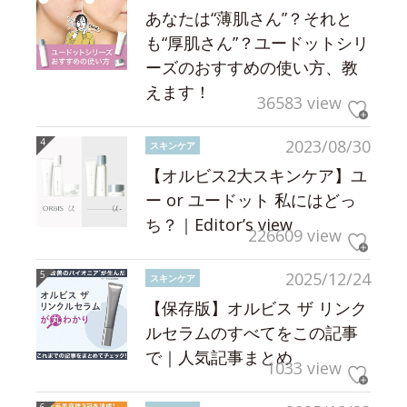
あなたは“薄肌さん”？それと
も“厚肌さん”？ユードットシリ
ーズのおすすめの使い方、教
えます！
36583 view
2023/08/30
スキンケア
【オルビス2大スキンケア】ユ
ー or ユードット 私にはどっ
ち？｜Editor’s view
226609 view
2025/12/24
スキンケア
【保存版】オルビス ザ リンク
ルセラムのすべてをこの記事
で｜人気記事まとめ
1033 view