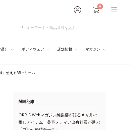
0
検
索
食品）
ボディウェア
店舗情報
マガジン
手軽に使えるBBクリーム
関連記事
ORBIS Webマガジン編集部が語る＃今月の
推しアイテム｜美容メディア出身社員が選ぶ
「ブルべ優勝チーク」