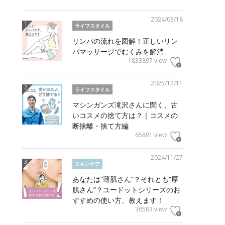
2024/03/18
ライフスタイル
リンパの流れを図解！正しいリン
パマッサージでむくみを解消
1833897 view
2025/12/11
ライフスタイル
マシンガンズ滝沢さんに聞く、古
いコスメの捨て方は？｜コスメの
断捨離・捨て方編
65891 view
2024/11/27
スキンケア
あなたは“薄肌さん”？それとも“厚
肌さん”？ユードットシリーズのお
すすめの使い方、教えます！
36583 view