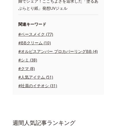
婦でシェア！ここちよさを追求した「塗るあ
ぶらとり紙」発想UVジェル
関連キーワード
#ベースメイク (77)
#BBクリーム (10)
#オルビスアンバー プロカバーリングBB (4)
#シミ (38)
#クマ (8)
#人気アイテム (51)
#社員のイチオシ (31)
週間人気記事ランキング