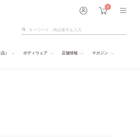
0
検
索
食品）
ボディウェア
店舗情報
マガジン