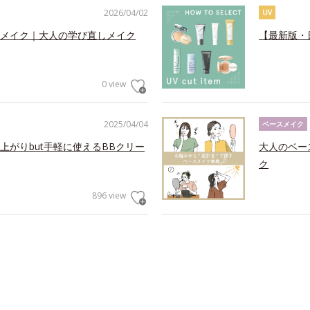
2026/04/02
UV
メイク｜大人の学び直しメイク
【最新版・
0 view
2025/04/04
ベースメイク
がりbut手軽に使えるBBクリー
大人のベー
ク
896 view