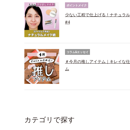
ポイントメイク
少ない工程で仕上げる！ナチュラル
#4
コラム&エッセイ
＃今月の推しアイテム｜キレイな仕上
ム
カテゴリで探す