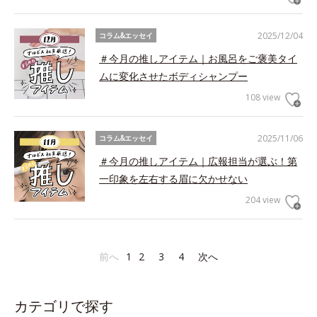
2025/12/04
コラム&エッセイ
＃今月の推しアイテム｜お風呂をご褒美タイ
ムに変化させたボディシャンプー
108 view
2025/11/06
コラム&エッセイ
＃今月の推しアイテム｜広報担当が選ぶ！第
一印象を左右する眉に欠かせない
204 view
前へ
1
2
3
4
次へ
カテゴリで探す