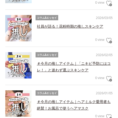
0 view
2026/03/05
コラム&エッセイ
社員が語る！花粉時期の推しスキンケア
0 view
2026/02/05
コラム&エッセイ
＃今月の推しアイテム｜「ニキビ予防にはコ
レ！」と迷わず選ぶスキンケア
0 view
2026/01/05
コラム&エッセイ
＃今月の推しアイテム｜ヘアミルク愛用者も
絶賛！お風呂で使うヘアマスク
0 view