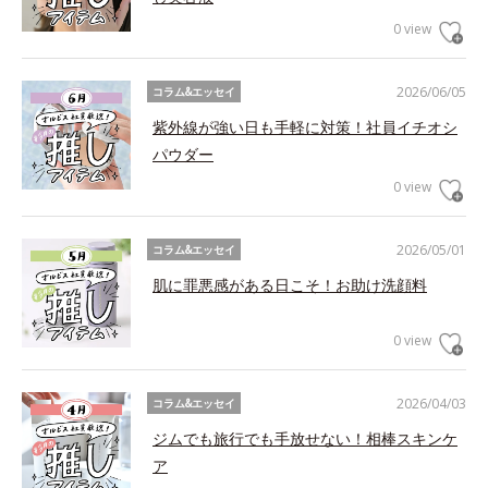
0 view
2026/06/05
コラム&エッセイ
紫外線が強い日も手軽に対策！社員イチオシ
パウダー
0 view
2026/05/01
コラム&エッセイ
肌に罪悪感がある日こそ！お助け洗顔料
0 view
2026/04/03
コラム&エッセイ
ジムでも旅行でも手放せない！相棒スキンケ
ア