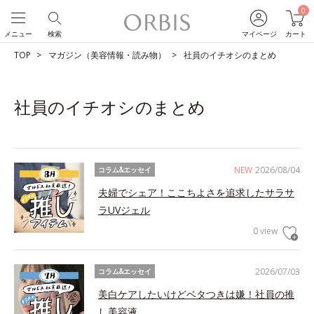
0
メニュー
検索
マイページ
カート
TOP
マガジン（美容情報・読み物）
社員のイチオシのまとめ
社員のイチオシのまとめ
NEW
2026/08/04
コラム&エッセイ
夫婦でシェア！ここちよさを追求したサラサ
ラUVジェル
0 view
2026/07/03
コラム&エッセイ
美白ケアしたいけどベタつきは嫌！社員の推
し美容液