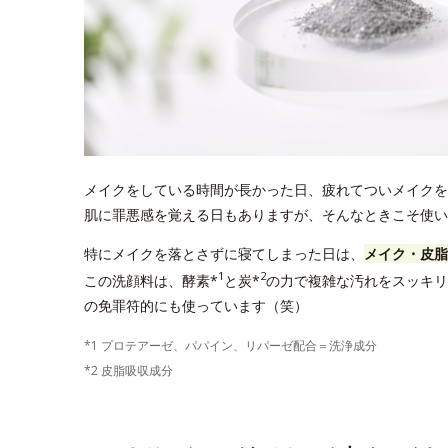
メイクをしている時間が長かった日、疲れてついメイクを
肌に罪悪感を覚える日もありますが、そんなときこそ使いた
特にメイクを落とさずに寝てしまった日は、
メイク・皮脂
1
2
この洗顔料は、酵素*
と炭*
の力で複雑な汚れをスッキリ
の免罪符的にも使っています（笑）
*1 プロテアーゼ、パパイン、リパーゼ配合＝洗浄成分
*2 皮脂吸収成分