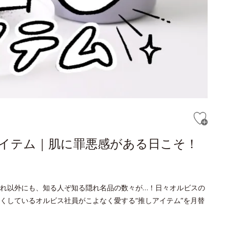
しアイテム｜肌に罪悪感がある日こそ！
れ以外にも、知る人ぞ知る隠れ名品の数々が…！日々オルビスの
くしているオルビス社員がこよなく愛する“推しアイテム”を月替