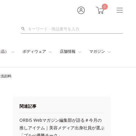
0
検
索
食品）
ボディウェア
店舗情報
マガジン
け洗顔料
関連記事
ORBIS Webマガジン編集部が語る＃今月の
推しアイテム｜美容メディア出身社員が選ぶ
「ブルべ優勝チーク」