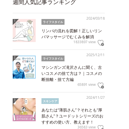
週間人気記事ランキング
2024/03/18
ライフスタイル
リンパの流れを図解！正しいリン
パマッサージでむくみを解消
1833897 view
2025/12/11
ライフスタイル
マシンガンズ滝沢さんに聞く、古
いコスメの捨て方は？｜コスメの
断捨離・捨て方編
65891 view
2024/11/27
スキンケア
あなたは“薄肌さん”？それとも“厚
肌さん”？ユードットシリーズのお
すすめの使い方、教えます！
36583 view