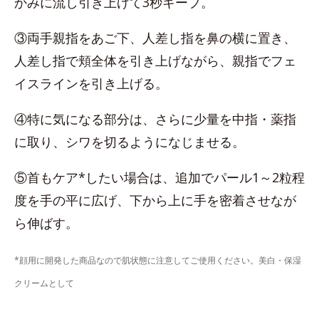
かみに流し引き上げて3秒キープ。
③両手親指をあご下、人差し指を鼻の横に置き、
人差し指で頬全体を引き上げながら、親指でフェ
イスラインを引き上げる。
④特に気になる部分は、さらに少量を中指・薬指
に取り、シワを切るようになじませる。
⑤首もケア*したい場合は、追加でパール1～2粒程
度を手の平に広げ、下から上に手を密着させなが
ら伸ばす。
*顔用に開発した商品なので肌状態に注意してご使用ください。美白・保湿
クリームとして