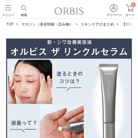
0
メニュー
検索
マイページ
カート
TOP
マガジン（美容情報・読み物）
スキンケアのまとめ
【30秒