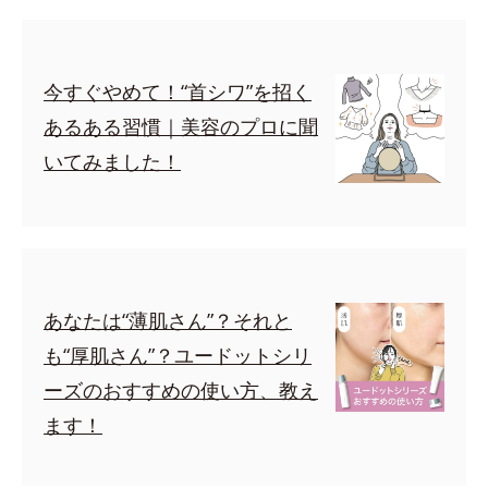
今すぐやめて！“首シワ”を招く
あるある習慣｜美容のプロに聞
いてみました！
あなたは“薄肌さん”？それと
も“厚肌さん”？ユードットシリ
ーズのおすすめの使い方、教え
ます！