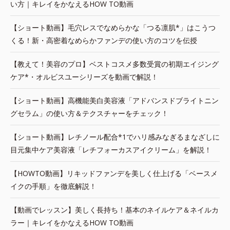
い方｜キレイをかなえるHOW TO動画
【ショート動画】毛穴レスでなめらかな「つる凛肌*」はこうつ
くる！新・高密着なめらかファンデの使い方のコツを伝授
【教えて！美容のプロ】ベストコスメ多数受賞の初期エイジング
ケア*・オルビスユーシリーズを動画で解説！
【ショート動画】高機能美白美容液「アドバンスドブライトニン
グセラム」の使い方＆テクスチャーをチェック！
【ショート動画】レチノール配合*1でハリ感みなぎるまなざしに
目元集中ケア美容液「レチフォーカスアイクリーム」を解説！
【HOWTO動画】リキッドファンデを美しく仕上げる「ベースメ
イクの手順」を徹底解説！
【動画でレッスン】美しく長持ち！基本のネイルケア＆ネイルカ
ラー｜キレイをかなえるHOW TO動画