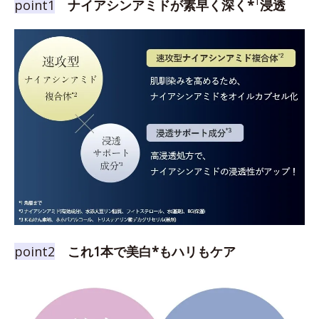
1
point1
ナイアシンアミドが素早く深く*
浸透
point2
これ1本で美白*もハリもケア