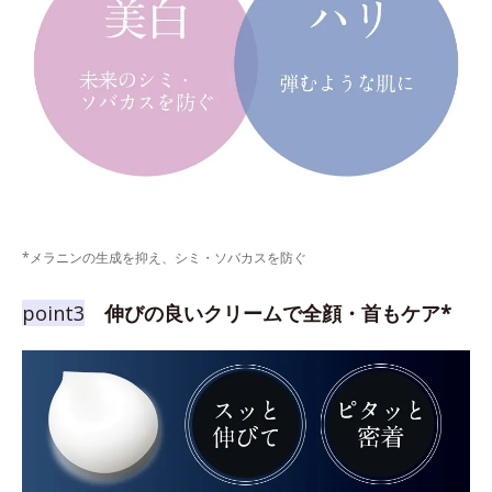
*メラニンの生成を抑え、シミ・ソバカスを防ぐ
point3
伸びの良いクリームで全顔・首もケア*