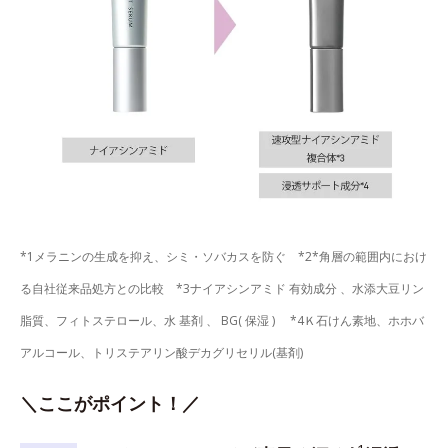
*1メラニンの生成を抑え、シミ・ソバカスを防ぐ *2*角層の範囲内におけ
る自社従来品処方との比較 *3ナイアシンアミド 有効成分 、水添大豆リン
脂質、フィトステロール、水 基剤 、 BG( 保湿 ) *4Ｋ石けん素地、ホホバ
アルコール、トリステアリン酸デカグリセリル(基剤)
＼ここがポイント！／