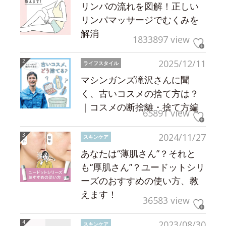
リンパの流れを図解！正しい
リンパマッサージでむくみを
解消
1833897 view
2025/12/11
ライフスタイル
マシンガンズ滝沢さんに聞
く、古いコスメの捨て方は？
｜コスメの断捨離・捨て方編
65891 view
2024/11/27
スキンケア
あなたは“薄肌さん”？それと
も“厚肌さん”？ユードットシリ
ーズのおすすめの使い方、教
えます！
36583 view
2023/08/30
スキンケア