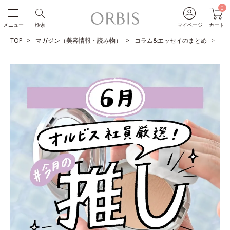
0
メニュー
検索
マイページ
カート
TOP
マガジン（美容情報・読み物）
コラム&エッセイのまとめ
O