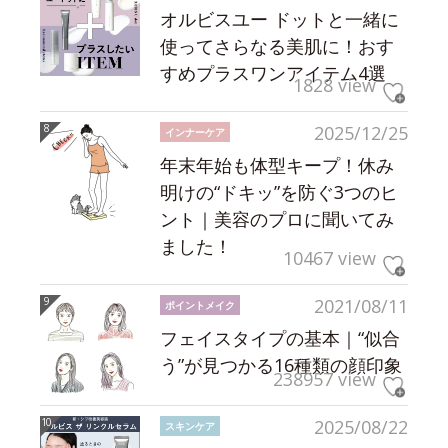
オルビスユー ドットと一緒に
使ってさらなる美肌に！おす
すめプラスワンアイテム4選
1828 view
2025/12/25
インナーケア
年末年始も体型キープ！休み
明けの“ドキッ”を防ぐ3つのヒ
ント｜美容のプロに聞いてみ
ました！
10467 view
2021/08/11
ポイントメイク
フェイスタイプの基本｜“似合
う”が見つかる16種類の顔印象
238957 view
2025/08/22
スキンケア