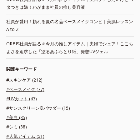
タつきは嫌！わがまま社員の推し美容液
社員が愛用！頼れる夏の名品ベースメイクコンビ｜美肌レッスン
A to Z
ORBIS社員が語る＃今月の推しアイテム｜夫婦でシェア！ここち
よさを追求した「塗るあぶらとり紙」発想UVジェル
関連キーワード
#スキンケア (212)
#ベースメイク (77)
#UVカット (47)
#サンスクリーン®パウダー (15)
#美白 (35)
#シミ (38)
#人気アイテム (51)