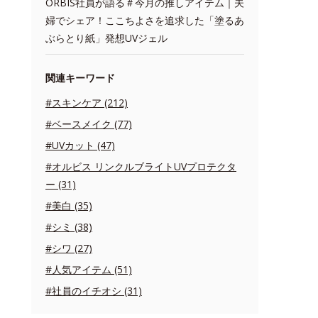
ORBIS社員が語る＃今月の推しアイテム｜夫
婦でシェア！ここちよさを追求した「塗るあ
ぶらとり紙」発想UVジェル
関連キーワード
#スキンケア (212)
#ベースメイク (77)
#UVカット (47)
#オルビス リンクルブライトUVプロテクタ
ー (31)
#美白 (35)
#シミ (38)
#シワ (27)
#人気アイテム (51)
#社員のイチオシ (31)