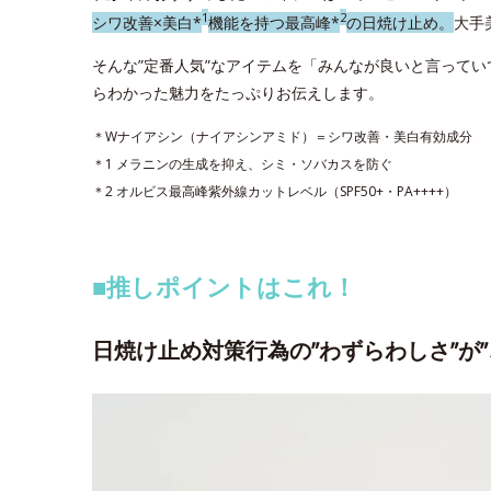
1
2
シワ改善×美白*
機能を持つ最高峰*
の日焼け止め。
大手
そんな”定番人気”なアイテムを「みんなが良いと言って
らわかった魅力をたっぷりお伝えします。
＊Wナイアシン（ナイアシンアミド）＝シワ改善・美白有効成分
＊1 メラニンの生成を抑え、シミ・ソバカスを防ぐ
＊2 オルビス最高峰紫外線カットレベル（SPF50+・PA++++）
■推しポイントはこれ！
日焼け止め対策行為の”わずらわしさ”が