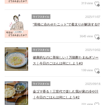
319 view
2025/11/07
ライフスタイル
“骨格に合わせたニット”で着太りが解決する!?
3645 view
2025/10/02
ライフスタイル
健康的なのに美味しい！万能酢たまねぎソー
ス｜今日のごはんは何にしよう#3
199 view
2025/09/18
ライフスタイル
金ゴマ香る！三世代で楽しむ我が家の冷や汁
｜今日のごはんは何にしよう#2
201 view