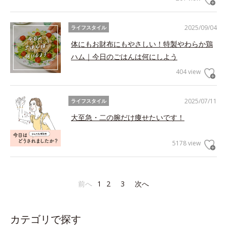
2025/09/04
ライフスタイル
体にもお財布にもやさしい！特製やわらか鶏
ハム｜今日のごはんは何にしよう
404 view
2025/07/11
ライフスタイル
大至急・二の腕だけ痩せたいです！
5178 view
前へ
1
2
3
次へ
カテゴリで探す