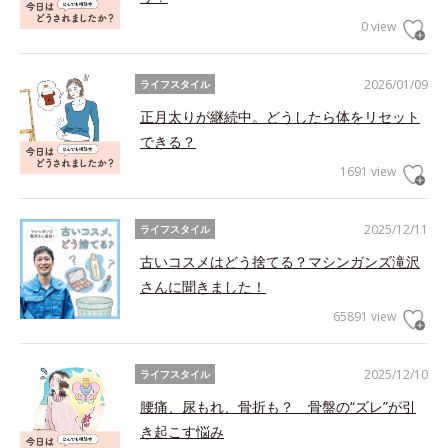
0 view
2026/01/09
ライフスタイル
正月太りが継続中。どうしたら体をリセット
できる？
1691 view
2025/12/11
ライフスタイル
古いコスメはどう捨てる？マシンガンズ滝沢
さんに聞きました！
65891 view
2025/12/10
ライフスタイル
腰痛、尿もれ、骨折も？ 骨盤の“ズレ”が引
き起こす悩み