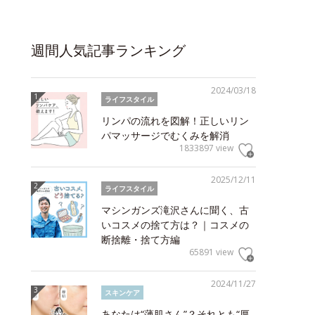
週間人気記事ランキング
2024/03/18
ライフスタイル
リンパの流れを図解！正しいリン
パマッサージでむくみを解消
1833897 view
2025/12/11
ライフスタイル
マシンガンズ滝沢さんに聞く、古
いコスメの捨て方は？｜コスメの
断捨離・捨て方編
65891 view
2024/11/27
スキンケア
あなたは“薄肌さん”？それとも“厚