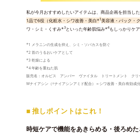
私が今月おすすめしたいアイテムは、商品企画を担当した
1
1品で6役（化粧水・シワ改善・美白*
美容液・パック・
3
4
ワ・シミ・くすみ*
といった年齢肌悩み*
もしっかりケア
*1 メラニンの生成を抑え、シミ・ソバカスを防ぐ
*2 首のうるおいケアとして
*3 乾燥による
*4 年齢を重ねた肌
販売名：オルビス アンバー ヴァイタル トリートメント クリ
Wナイアシン（=ナイアシンアミド配合）＝シワ改善・美白有効成
■ 推しポイントはこれ！
時短ケアで機能をあきらめる・後ろめた