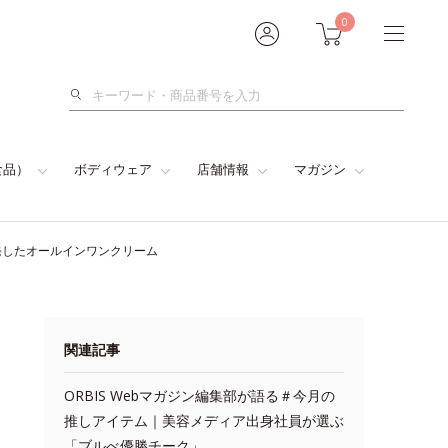
0
検
索
食品）
ボディウェア
店舗情報
マガジン
発したオールインワンクリーム
関連記事
ORBIS Webマガジン編集部が語る＃今月の
推しアイテム｜美容メディア出身社員が選ぶ
「ブルべ優勝チーク」