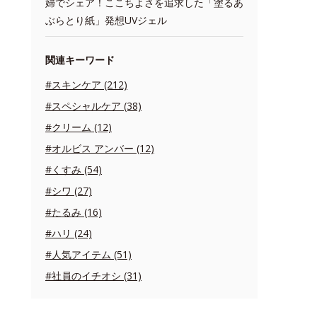
婦でシェア！ここちよさを追求した「塗るあ
ぶらとり紙」発想UVジェル
関連キーワード
#スキンケア (212)
#スペシャルケア (38)
#クリーム (12)
#オルビス アンバー (12)
#くすみ (54)
#シワ (27)
#たるみ (16)
#ハリ (24)
#人気アイテム (51)
#社員のイチオシ (31)