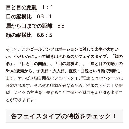
目と目の距離 1：1
目の縦横比 0.3：1
眉から口までの距離 3.3
顔の縦横比 6.6：5
そして、この
ゴールデンプロポーションに対して比率が大きい
か、小さいかによって導き出されるのがフェイスタイプ。「顔の
形」、「目と目の間隔」、「目の縦横比」、「眉と目の間隔」の
5つの要素から、子供顔・大人顔、直線・曲線という軸で判断し
ます
。オルビス独自開発のフェイスタイプ理論では16パターンに
分類されます。それぞれ印象が異なるため、洋服のテイストや髪
型、メイクの方法を工夫することで個性や魅力をより引き出すこ
とができますよ。
各フェイスタイプの特徴をチェック！