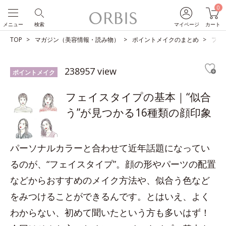
0
メニュー
検索
マイページ
カート
TOP
マガジン（美容情報・読み物）
ポイントメイクのまとめ
フェ
238957 view
ポイントメイク
フェイスタイプの基本｜“似合
う”が見つかる16種類の顔印象
パーソナルカラーと合わせて近年話題になってい
るのが、“フェイスタイプ”。顔の形やパーツの配置
などからおすすめのメイク方法や、似合う色など
をみつけることができるんです。とはいえ、よく
わからない、初めて聞いたという方も多いはず！