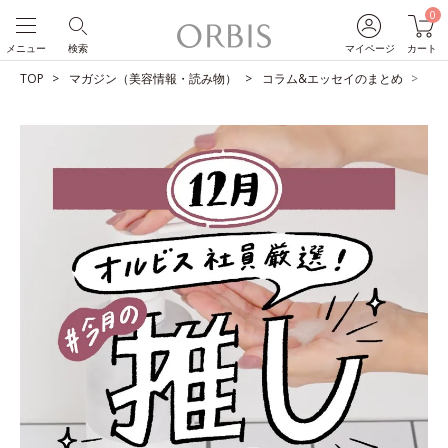
0
メニュー
検索
マイページ
カート
TOP
マガジン（美容情報・読み物）
コラム&エッセイのまとめ
O