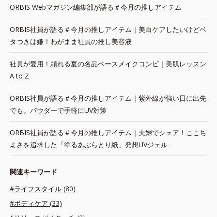
ORBIS Webマガジン編集部が語る＃今月の推しアイテム
ORBIS社員が語る＃今月の推しアイテム｜美白ケアしたいけどベ
タつきは嫌！わがまま社員の推し美容液
社員が愛用！頼れる夏の名品ベースメイクコンビ｜美肌レッスン
A to Z
ORBIS社員が語る＃今月の推しアイテム｜紫外線が強い日に出先
でも。パウダーで手軽にUV対策
ORBIS社員が語る＃今月の推しアイテム｜夫婦でシェア！ここち
よさを追求した「塗るあぶらとり紙」発想UVジェル
関連キーワード
#ライフスタイル (80)
#ボディケア (33)