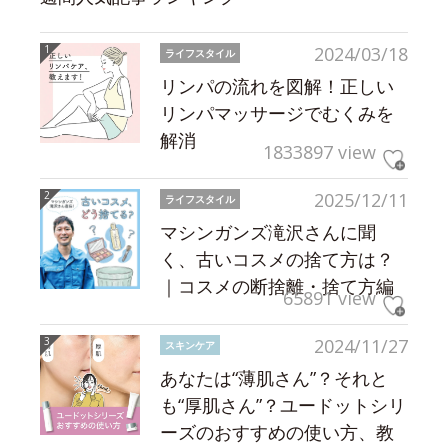
2024/03/18
ライフスタイル
リンパの流れを図解！正しい
リンパマッサージでむくみを
解消
1833897 view
2025/12/11
ライフスタイル
マシンガンズ滝沢さんに聞
く、古いコスメの捨て方は？
｜コスメの断捨離・捨て方編
65891 view
2024/11/27
スキンケア
あなたは“薄肌さん”？それと
も“厚肌さん”？ユードットシリ
ーズのおすすめの使い方、教