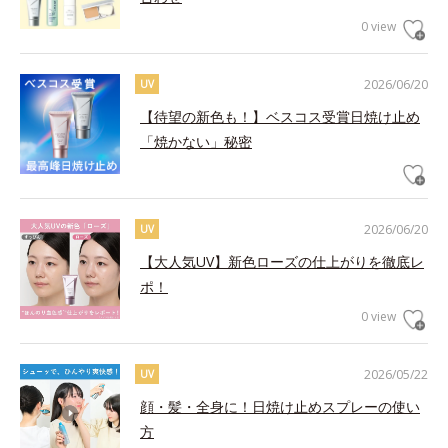
0 view
2026/06/20
UV
【待望の新色も！】ベスコス受賞日焼け止め
「焼かない」秘密
2026/06/20
UV
【大人気UV】新色ローズの仕上がりを徹底レ
ポ！
0 view
2026/05/22
UV
顔・髪・全身に！日焼け止めスプレーの使い
方