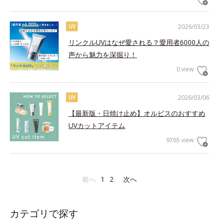
2026/03/23
UV
リンクルUVはなぜ愛される？愛用者6000人の
声から魅力を深掘り！
0 view
2026/03/06
UV
【最新版・日焼け止め】オルビスのおすすめ
UVカットアイテム
9765 view
前へ
1
2
次へ
カテゴリで探す