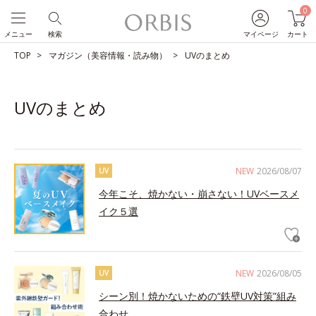
0
メニュー
検索
マイページ
カート
TOP
マガジン（美容情報・読み物）
UVのまとめ
UVのまとめ
NEW
2026/08/07
UV
今年こそ、焼かない・崩さない！UVベースメ
イク５選
NEW
2026/08/05
UV
シーン別！焼かないための“鉄壁UV対策”組み
合わせ