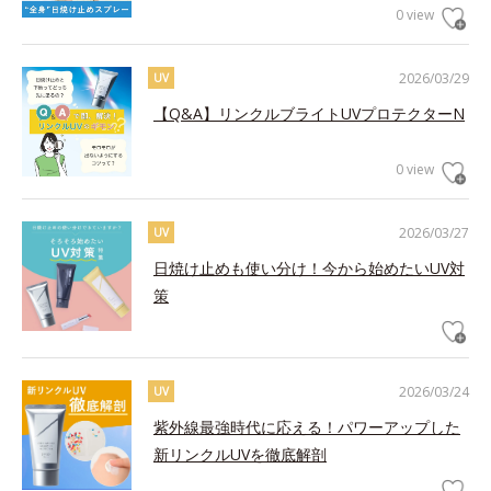
0 view
2026/03/29
UV
【Q&A】リンクルブライトUVプロテクターN
0 view
2026/03/27
UV
日焼け止めも使い分け！今から始めたいUV対
策
2026/03/24
UV
紫外線最強時代に応える！パワーアップした
新リンクルUVを徹底解剖