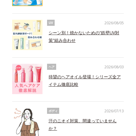
2026/08/05
UV
シーン別！焼かないための“鉄壁UV対
策”組み合わせ
2026/08/03
ヘア
待望のヘアオイル登場！シリーズ全ア
イテム徹底比較
2026/07/13
ボディ
汗のニオイ対策、間違っていません
か？