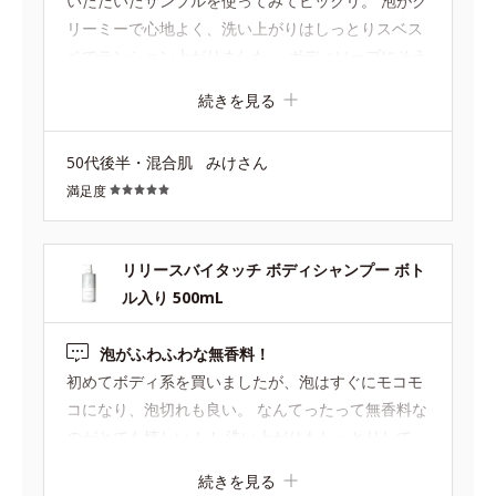
いただいたサンプルを使ってみてビックリ。 泡がク
リーミーで心地よく、洗い上がりはしっとりスベス
ベでテンション上がりました。 ボディソープにそう
こだわりはなかったのですが、こんな違いが？と思
続きを見る
わず買い求めに店舗へ。 これをキッカケにスキンケ
ア＆メイク品以外の商品まで気になり始めていま
50代後半・混合肌
みけさん
す……！
満足度
リリースバイタッチ ボディシャンプー ボト
ル入り 500mL
泡がふわふわな無香料！
初めてボディ系を買いましたが、泡はすぐにモコモ
コになり、泡切れも良い。 なんてったって無香料な
のがとても嬉しい！！ 洗い上がりもしっとりして
て、リピ買いしたいです。
続きを見る