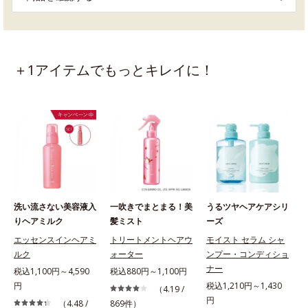
＋1アイテムでもっとキレイに！
洗い流さない美容液入
一吹きでまとまる！美
うるツヤヘアケアシリ
りヘアミルク
髪ミスト
ーズ
エッセンスインヘアミ
トリートメントヘアウ
モイスト セラム シャ
ルク
ォーター
ンプー・コンディショ
ナー
税込1,100円～4,590
税込880円～1,100円
円
税込1,210円～1,430
（4.19 /
円
（4.48 /
869件）