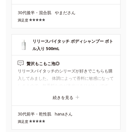
30代後半・混合肌
やまださん
満足度
リリースバイタッチ ボディシャンプー ボト
ル入り 500mL
贅沢もこもこ泡◎
リリースバイタッチのシリーズが好きでこちらも購
入してみました。 体調によって香料に敏感になって
しまうので、無香料なのが本当にありがたいです。
少量でもこもこの泡ができるのでコスパもよく、特
続きを見る
に疲れたときはこの泡に癒されながら体を洗ってい
ます。 保湿力があるボディソープは洗い流した後が
30代前半・乾性肌
hanaさん
べたつくイメージが強かったのですが、こちらは洗
満足度
い流した後にべたつく感覚もなく、お肌がすべすべ
＆しっとりです(*^^*) 冬はもちろんですが、夏の紫