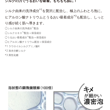
シルクの力でうるおいを吸着。もちもち肌に！
*1
シルク由来の洗浄成分
を贅沢に配合し、極上のふわとろ泡に。
*3
ヒアルロン酸ナトリウムとうるおい吸着成分
も配合し、しっと
り感が続く肌へ導きます。
*1
◯シルク由来の洗浄成分
配合
*2
◯シルクエキス
配合＝保湿成分
*3
◯うるおい吸着成分
配合＝保湿成分
◯ヒアルロン酸ナトリウム配合＝保湿成分
ラウロイルシルクアミノ酸K
加水分解シルク
異性化糖