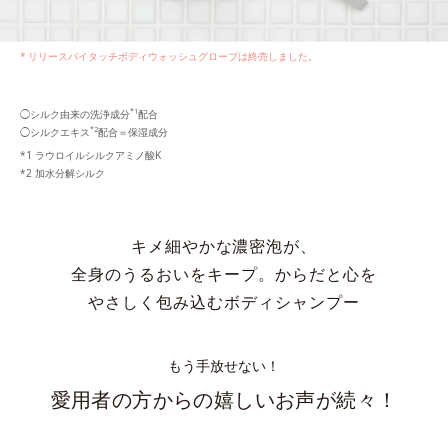
リリースバイタッチボディウォッシュグローブは終売しました。
*1
◯シルク由来の洗浄成分
配合
*2
◯シルクエキス
配合＝保湿成分
ラウロイルシルクアミノ酸K
加水分解シルク
キメ細やかな濃密泡が、
全身のうるおいをキープ。
からだと心を
やさしく包み込むボディシャンプー
もう手放せない！
愛用者の方からの嬉しいお声が続々！