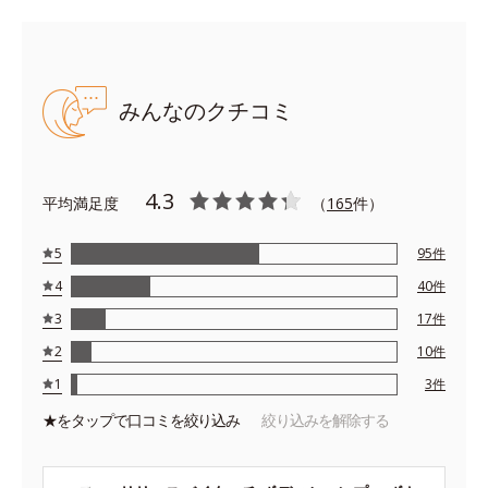
●無油分、無香料、無着色 ●アルコールフリー ●シルク由来
の洗浄成分*1配合 ●シルクエキス*2配合＝保湿成分 ●う
みんなのクチコミ
るおい吸着成分*3配合＝保湿成分 ●ヒアルロン酸ナトリウ
ム配合＝保湿成分
*1ラウロイルシルクアミノ酸Ｋ *2加水分解シルク *3異
性化糖
4.3
平均満足度
（
165
件）
※アレルギーテスト済＝全ての方にアレルギーが起こらない
ということではありません。
5
95
件
4
40
件
3
17
件
2
10
件
1
3
件
★を
タップ
で口コミを絞り込み
絞り込みを解除する