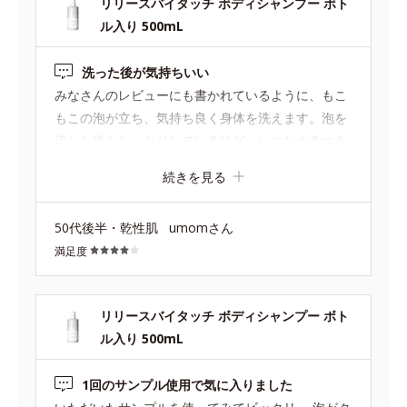
リリースバイタッチ ボディシャンプー ボト
ル入り 500mL
洗った後が気持ちいい
みなさんのレビューにも書かれているように、もこ
もこの泡が立ち、気持ち良く身体を洗えます。泡を
流した後もしっとりしているけど、いやなぬるつき
はなく、石けんで洗った後のようなさっぱり感があ
続きを見る
ります。賛否あると思いますが、私は身体を洗う時
に香りでリラックスしたい派なので、微香のものも
50代後半・乾性肌
umomさん
あったらいいなと思います。
満足度
リリースバイタッチ ボディシャンプー ボト
ル入り 500mL
1回のサンプル使用で気に入りました