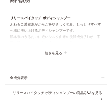
商品説明
リリースバイタッチ ボディシャンプー
ふわもこ濃密泡がからだをやさしく包み、しっとりすべす
べ肌に洗い上げるボディシャンプーです。
肌本来のうるおいに近いシルク由来の洗浄成分(*1)が、不
要な汚れをするりと包み込みやさしく落とします。
さらにヒアルロン酸ナトリウムとうるおい吸着成分(*2)配
続きを見る
合で、保湿成分が肌にぴたっと密着。洗い流した後も必要
なうるおいをキープして、つっぱり感のない、ずっと触っ
ていたくなるようななめらか肌をかなえます。
キメが細かい泡はやさしい肌あたり。“いたわるボディケ
全成分表示
ア”で、バスタイムに癒しのひとときをもたらします。
リリースバイタッチ ボディシャンプーの商品Q&Aを見る
*1 ラウロイルシルクアミノ酸K
*2 異性化糖