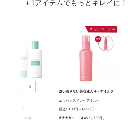
＋1アイテムでもっとキレイに！
のためのボディケア
洗い流さない美容液入りヘアミルク
スキンシリーズ
エッセンスインヘアミルク
320円～1,645円
税込1,100円～4,590円
（4.58 / 1,490件）
（4.48 / 2,790件）