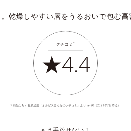
に。
乾燥しやすい唇をうるおいで包む
高
*
クチコミ
★4.4
商品に対する満足度「オルビスみんなのクチコミ」より n=90（2021年7月時点）
もう手放せない！