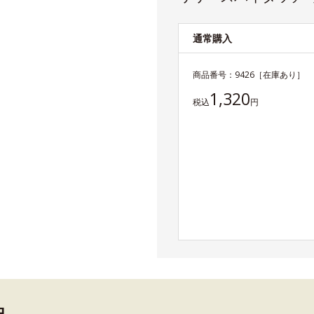
通常購入
商品番号：
9426
［在庫あり］
1,320
税込
円