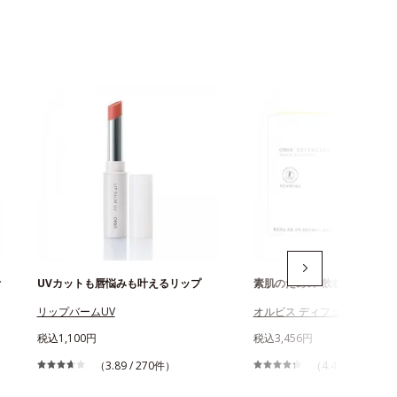
オ
UVカットも唇悩みも叶えるリップ
素肌のための“飲む”スキンケ
リップバームUV
オルビス ディフェンセラ
税込1,100円
税込3,456円
（3.89 / 270件）
（4.43 / 2,265件