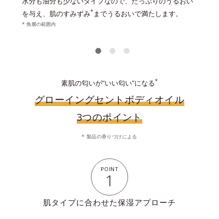
水分も油分も少ないタイプなので、たっぷりのうるおい
*
を与え、肌のすみずみ
までうるおいで満たします。
* 角層の範囲内
*
素肌の匂いが“いい匂い”になる
グローイングセントボディオイル
3つのポイント
* 製品の香りづけによる
POINT
1
肌タイプに合わせた保湿アプローチ