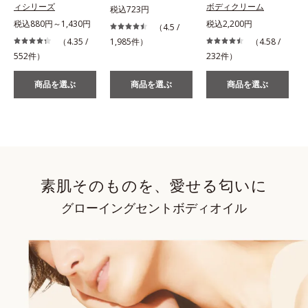
ィシリーズ
ボディクリーム
税込723円
税込880円～1,430円
税込2,200円
（4.5 /
（4.35 /
1,985件）
（4.58 /
552件）
232件）
商品を選ぶ
商品を選ぶ
商品を選ぶ
素肌そのものを、愛せる匂いに
グローイングセントボディオイル