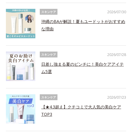
2026/07/30
スキンケア
沖縄のBAが解説！夏もユードットがおすすめ
な理由
2026/07/28
スキンケア
日差し強まる夏のピンチに！美白ケアアイテ
ム5選
2026/07/23
スキンケア
【★4.3超え】クチコミで大人気の美白ケア
TOP3