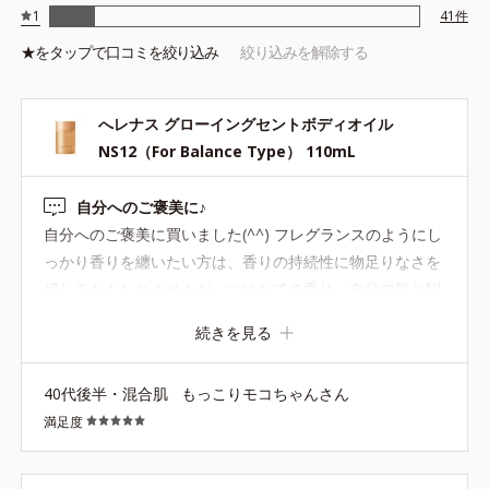
1
41
件
続きます。塗り重ねることで“自然ないい匂い”を長時間お楽しみ
いただけます。
★を
タップ
で口コミを絞り込み
絞り込みを解除する
へレナス グローイングセントボディオイル
NS12（For Balance Type） 110mL
●無着色 ●セイヨウナシ発酵エキス*1、チャ葉エキス、ダマスクバラ
（精油）*2、ホホバ種子油、バオバブ種子油、ワイルドタイムエキ
自分へのご褒美に♪
ス＝保湿成分
自分へのご褒美に買いました(^^) フレグランスのようにし
*1乳酸捍菌/セイヨウナシ果汁発酵液 *2ダマスクバラ花油
っかり香りを纏いたい方は、香りの持続性に物足りなさを
感じるかもしれませんが、つけたての香り→自分の肌と馴
染んだ香りの移ろいがたまらなく気に入っています！ ちょ
続きを見る
っと疲れた時のマッサージや、朝の気合いを入れたい時な
ど、さまざまなシーンでお世話になっています(^^)ヘレナ
40代後半・混合肌
もっこりモコちゃんさん
スの香りのヘアオイルも欲しいなぁ(^^)
満足度