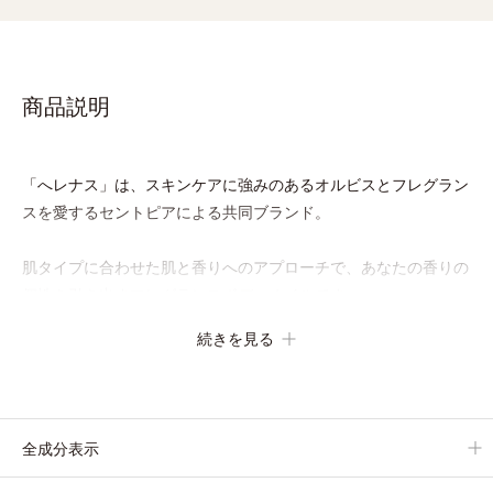
商品説明
「へレナス」は、スキンケアに強みのあるオルビスとフレグラン
スを愛するセントピアによる共同ブランド。
肌タイプに合わせた肌と香りへのアプローチで、あなたの香りの
個性を引き出すフレグランスボディオイルです。
フレグランスといっても、ただいい香りをまとうだけではありま
続きを見る
せん。「ヘレナス」では一人ひとりが持つ肌の香り「スキンセン
ト」に着目。それぞれの個性であるスキンセントを他の香りで覆
い隠すのではなく、肌の匂いにオイルのフレグランスが混じりあ
うことで、あなただけの“自然ないい匂い”を引き出します。
全成分表示
バリエーションは3種類。肌タイプに合わせて水分と油分のバラ