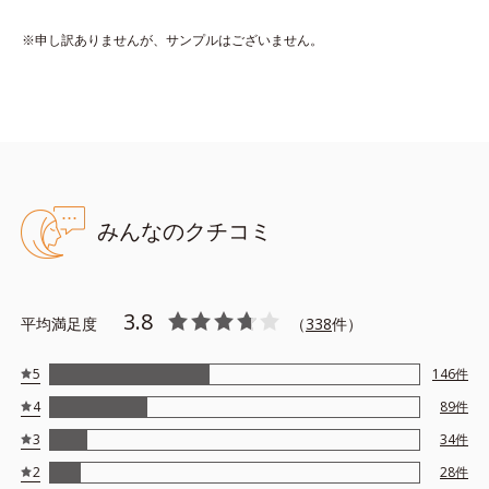
ンスを整え、ボディケアしながらそれぞれの肌の自然な香りを効
※申し訳ありませんが、サンプルはございません。
果的に広げます。
【DS13】水分も油分も少ないドライ肌に。ローズとイランイラ
ンに木々の精油を加えた、うるおいを感じる香り。
【NS12】水分と油分のバランスがとれた肌に。ゼラニウム、ロ
ーズなど花々の精油にハーブや果実を加えた、透明感あふれる香
り。
【OS09】油分が多い肌に。さっぱりした柑橘にスパイスをプラ
みんなのクチコミ
スした、植物の生命力を感じさせる香り。
天然由来の力を借りた毎日のケアで、人工的な“いい香り”でもな
3.8
く、体臭のような“ニオイ”でもない、自然な“いい匂い”を目指し
平均満足度
（
338
件）
ましょう。
5
146
件
【ご使用方法】
4
89
件
お風呂上がりのボディケアとして、マッサージするように適量を
3
34
件
塗布してください。
2
28
件
また朝にデコルテや腕に使用すると、穏やかないい匂いが日中も