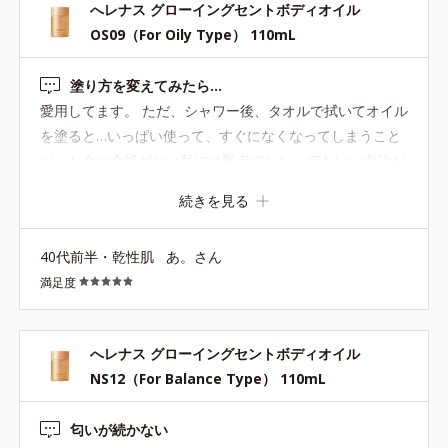
へレナス グローイングセントボディオイル
OS09（For Oily Type） 110mL
塗り方を変えてみたら…
愛用してます。 ただ、シャワー後、タオルで拭いてオイル
を塗ると…いっぱい使って、すぐになくなってしまうこと
が、お金に余裕がない私には難点でした… 何かいい方法が
ないかと思っていたところ 昔、彼氏がシャワーを浴びたあ
続きを見る
と、拭かずに軽く水気を手で払ってからベビーオイルを塗
って、残りの水気をポンポンとタオルで優しく押さえてた
40代前半・乾性肌
あ。さん
ことを思い出して、私も真似しみました。少量で済むこと
満足度
が判明しました（笑） 何よりお肌がベタつかず、しっとり
してます。香りは、ほのかに香るくらいになります。夏場
もベタつかず、この方法で乗り越えれそうです！
へレナス グローイングセントボディオイル
NS12（For Balance Type） 110mL
匂いが続かない