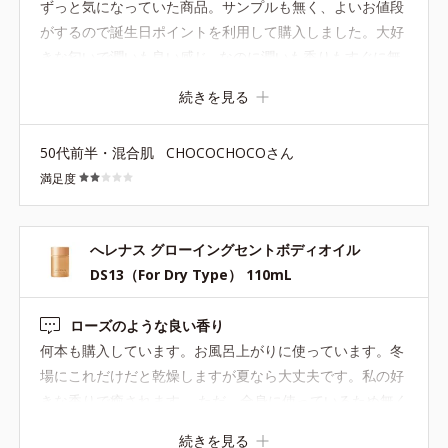
ずっと気になっていた商品。サンプルも無く、よいお値段
がするので誕生日ポイントを利用して購入しました。大好
きな匂いで潤いも良い感じ…なのに潤いも香りもすぐに無
くなってしまい、一体何のために付けるのかわからない。
続きを見る
沢山の皆さんがサンプルが欲しいと書いているにも関わら
ず何故サンプルが無いのか不思議。
50代前半・混合肌
CHOCOCHOCOさん
満足度
へレナス グローイングセントボディオイル
DS13（For Dry Type） 110mL
ローズのような良い香り
何本も購入しています。お風呂上がりに使っています。冬
場にこれだけだと乾燥しますが夏なら大丈夫です。私の好
きな香りで癒されます。 ただ、全身に使っているため無く
なるのが早い。そしてお値段も……。もう少しコスパがよ
続きを見る