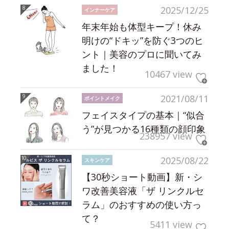
2025/12/25
インナーケア
年末年始も体型キープ！休み
明けの“ドキッ”を防ぐ3つのヒ
ント｜美容のプロに聞いてみ
ました！
10467 view
2021/08/11
ポイントメイク
フェイスタイプの基本｜“似合
う”が見つかる16種類の顔印象
238957 view
2025/08/22
スキンケア
【30秒ショート動画】新・シ
ワ改善美容液「ザ リンクルセ
ラム」のおすすめの使い方っ
て？
5411 view