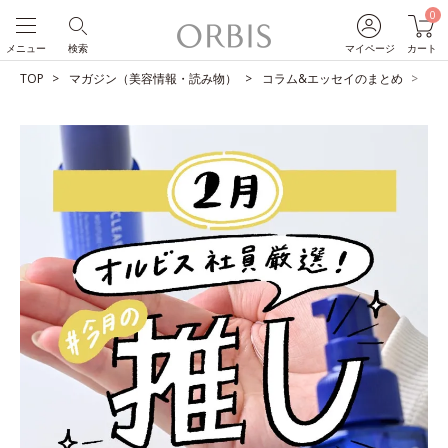
0
メニュー
検索
マイページ
カート
TOP
マガジン（美容情報・読み物）
コラム&エッセイのまとめ
O