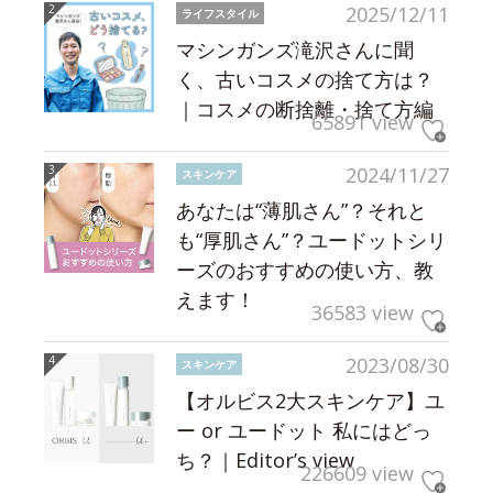
2025/12/11
ライフスタイル
マシンガンズ滝沢さんに聞
く、古いコスメの捨て方は？
｜コスメの断捨離・捨て方編
65891 view
2024/11/27
スキンケア
あなたは“薄肌さん”？それと
も“厚肌さん”？ユードットシリ
ーズのおすすめの使い方、教
えます！
36583 view
2023/08/30
スキンケア
【オルビス2大スキンケア】ユ
ー or ユードット 私にはどっ
ち？｜Editor’s view
226609 view