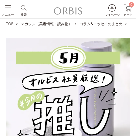
0
メニュー
検索
マイページ
カート
TOP
マガジン（美容情報・読み物）
コラム&エッセイのまとめ
O