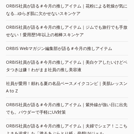
ORBIS社員が語る＃今月の推しアイテム｜花粉による乾燥が気に
なる…ゆらぎ肌に欠かせないスキンケア
ORBIS社員が語る＃今月の推しアイテム｜ジムでも旅行でも手放
せない！愛用歴5年以上の相棒スキンケア
ORBIS Webマガジン編集部が語る＃今月の推しアイテム
ORBIS社員が語る＃今月の推しアイテム｜美白ケアしたいけどベ
タつきは嫌！わがまま社員の推し美容液
社員が愛用！頼れる夏の名品ベースメイクコンビ｜美肌レッスン
A to Z
ORBIS社員が語る＃今月の推しアイテム｜紫外線が強い日に出先
でも。パウダーで手軽にUV対策
ORBIS社員が語る＃今月の推しアイテム｜夫婦でシェア！ここち
よさを追求した「塗るあぶらとり紙」発想UVジェル