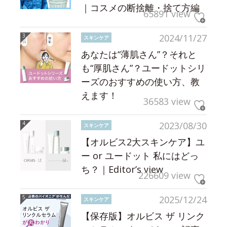
｜コスメの断捨離・捨て方編
65891 view
2024/11/27
スキンケア
あなたは“薄肌さん”？それと
も“厚肌さん”？ユードットシリ
ーズのおすすめの使い方、教
えます！
36583 view
2023/08/30
スキンケア
【オルビス2大スキンケア】ユ
ー or ユードット 私にはどっ
ち？｜Editor’s view
226609 view
2025/12/24
スキンケア
【保存版】オルビス ザ リンク