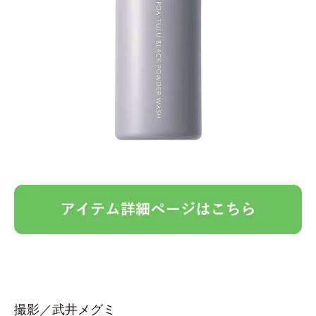
撮影／武井メグミ