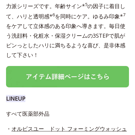
5
力派シリーズです。年齢サイン*
の因子に着目し
6
7
て、ハリと透明感*
を同時にケア。ゆるみ印象*
をケアして立体感のある印象へ導きます。毎日使
う洗顔料・化粧水・保湿クリームの3STEPで肌が
ピンっとしたハリに満ちるような喜び、是非体感
して下さい！
LINEUP
すべて医薬部外品
・
オルビスユー ドット フォーミングウォッシュ