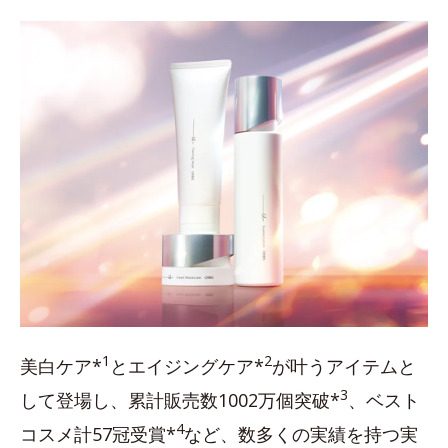
1
2
美白ケア*
とエイジングケア*
が叶うアイテムと
3
して登場し、累計販売数1002万個突破*
、ベスト
4
コスメ計57冠受賞*
など、数多くの実績を持つ実