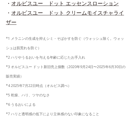
・
オルビスユー ドット エッセンスローション
・
オルビスユー ドット クリームモイスチャライ
ザー
*1 メラニンの生成を抑えシミ・そばかすを防ぐ（ウォッシュ除く。ウォッ
シュは肌荒れを防ぐ）
*2 ハリやうるおいを与える年齢に応じたお手入れ
*3 オルビスユー ドット新旧売上個数（2020年9月24日〜2025年6月30日の
販売実績）
*4 2025年7月22日時点（オルビス調べ）
*5 乾燥、ハリ、ツヤのなさ
*6 うるおいによる
*7 ハリと透明感の低下により立体感のない印象になること