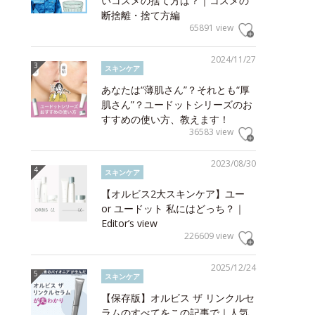
いコスメの捨て方は？｜コスメの
断捨離・捨て方編
65891 view
2024/11/27
スキンケア
あなたは“薄肌さん”？それとも“厚
肌さん”？ユードットシリーズのお
すすめの使い方、教えます！
36583 view
2023/08/30
スキンケア
【オルビス2大スキンケア】ユー
or ユードット 私にはどっち？｜
Editor’s view
226609 view
2025/12/24
スキンケア
【保存版】オルビス ザ リンクルセ
ラムのすべてをこの記事で｜人気