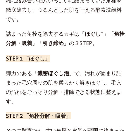
雑に絡み合い毛穴いっぱいに詰まっていた角栓を
徹底除去し、つるんとした肌を叶える酵素洗顔料
です。
詰まった角栓を除去するカギは「
ほぐし
」「
角栓
*1
分解・吸着
」「
引き締め
」の３STEP。
STEP１「ほぐし」
弾力のある「
濃密ほぐし泡
」で、汚れが固まり詰
まった毛穴周りの肌を柔らかく解きほぐし、毛穴
の汚れをごっそり分解・排除できる状態に整えま
す。
STEP２「角栓分解・吸着」
３つの酵素
が、古い角層と皮脂が頑固に絡まった
*2