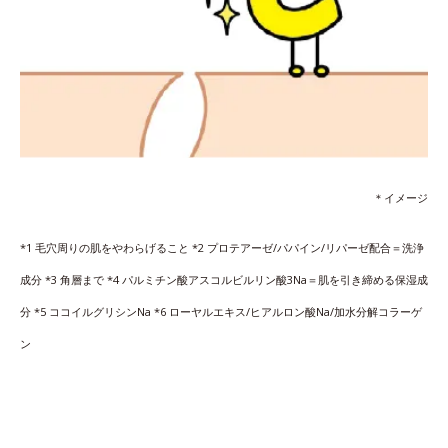
＊イメージ
*1 毛穴周りの肌をやわらげること *2 プロテアーゼ/パパイン/リパーゼ配合＝洗浄
成分 *3 角層まで *4 パルミチン酸アスコルビルリン酸3Na＝肌を引き締める保湿成
分 *5 ココイルグリシンNa *6 ローヤルエキス/ヒアルロン酸Na/加水分解コラーゲ
ン