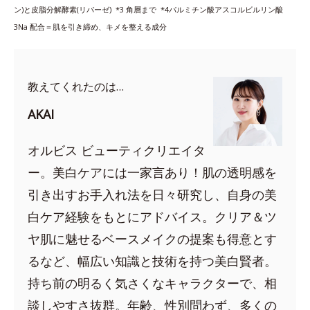
ン)と皮脂分解酵素(リパーゼ) *3
角層まで *4
パルミチン酸アスコルビルリン酸
3Na 配合＝肌を引き締め、キメを整える成分
教えてくれたのは…
AKAI
オルビス ビューティクリエイタ
ー。美白ケアには一家言あり！肌の透明感を
引き出すお手入れ法を日々研究し、自身の美
白ケア経験をもとにアドバイス。クリア＆ツ
ヤ肌に魅せるベースメイクの提案も得意とす
るなど、幅広い知識と技術を持つ美白賢者。
持ち前の明るく気さくなキャラクターで、相
談しやすさ抜群。年齢、性別問わず、多くの