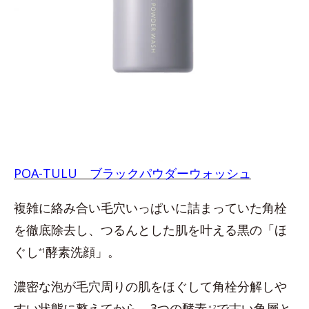
POA-TULU ブラックパウダーウォッシュ
複雑に絡み合い毛穴いっぱいに詰まっていた角栓
を徹底除去し、つるんとした肌を叶える黒の「ほ
ぐし
酵素洗顔」。
*1
濃密な泡が毛穴周りの肌をほぐして角栓分解しや
すい状態に整えてから、3つの酵素
で古い角層と
＊2