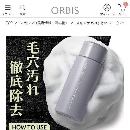
0
メニュー
検索
マイページ
カート
TOP
マガジン（美容情報・読み物）
スキンケアのまとめ
【ショー