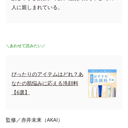
人に親しまれている。
＼あわせて読みたい／
ぴったりのアイテムはどれ？あ
なたの肌悩みに応える洗顔料
【6選】
監修／赤井未来（AKAI）