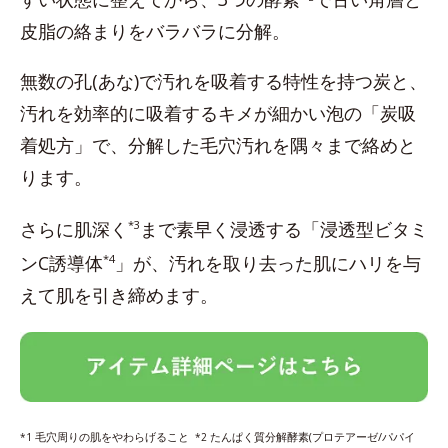
皮脂の絡まりをバラバラに分解。
無数の孔(あな)で汚れを吸着する特性を持つ炭と、
汚れを効率的に吸着するキメが細かい泡の「炭吸
着処方」で、分解した毛穴汚れを隅々まで絡めと
ります。
さらに肌深く
*3
まで素早く浸透する「浸透型ビタミ
ンC誘導体
*4
」が、汚れを取り去った肌にハリを与
えて肌を引き締めます。
毛穴周りの肌をやわらげること
たんぱく質分解酵素(プロテアーゼ/パパイ
*1
*2