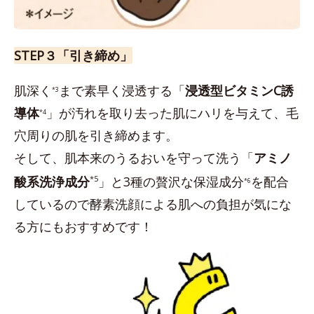
STEP３「引き締め」
肌深く
まで素早く浸透する「
浸透型ビタミンC誘
*3
導体
」が汚れを取り去った肌にハリを与えて、毛
*4
穴周りの肌を引き締めます。
そして、肌本来のうるおいを守って洗う「
アミノ
酸系洗浄成分
*5
」と3種の贅沢な保湿成分
を配合
*6
しているので酵素洗顔による肌への負担が気にな
る方にもおすすめです！