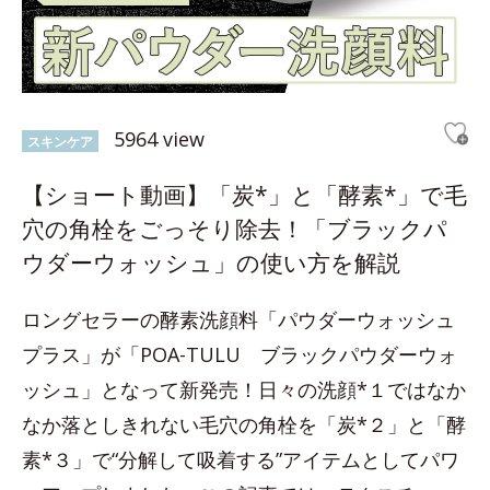
5964 view
スキンケア
【ショート動画】「炭*」と「酵素*」で毛
穴の角栓をごっそり除去！「ブラックパ
ウダーウォッシュ」の使い方を解説
ロングセラーの酵素洗顔料「パウダーウォッシュ
プラス」が「POA-TULU ブラックパウダーウォ
ッシュ」となって新発売！日々の洗顔*１ではなか
なか落としきれない毛穴の角栓を「炭*２」と「酵
素*３」で“分解して吸着する”アイテムとしてパワ