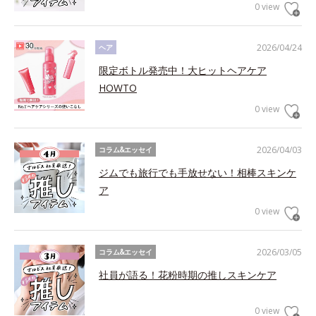
0 view
2026/04/24
ヘア
限定ボトル発売中！大ヒットヘアケア
HOWTO
0 view
2026/04/03
コラム&エッセイ
ジムでも旅行でも手放せない！相棒スキンケ
ア
0 view
2026/03/05
コラム&エッセイ
社員が語る！花粉時期の推しスキンケア
0 view