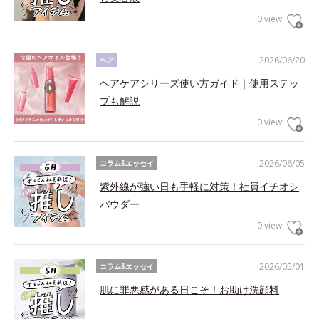
0 view
2026/06/20
ヘア
ヘアケアシリーズ使い方ガイド｜使用ステッ
プも解説
0 view
2026/06/05
コラム&エッセイ
紫外線が強い日も手軽に対策！社員イチオシ
パウダー
0 view
2026/05/01
コラム&エッセイ
肌に罪悪感がある日こそ！お助け洗顔料