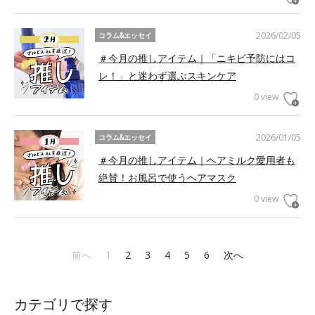
2026/02/05
コラム&エッセイ
＃今月の推しアイテム｜「ニキビ予防にはコ
レ！」と迷わず選ぶスキンケア
0 view
2026/01/05
コラム&エッセイ
＃今月の推しアイテム｜ヘアミルク愛用者も
絶賛！お風呂で使うヘアマスク
0 view
前へ
1
2
3
4
5
6
次へ
カテゴリで探す