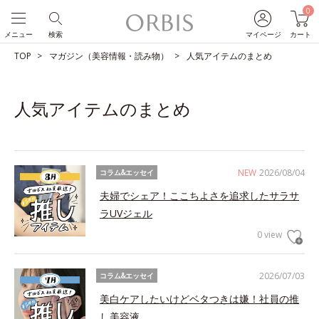
0
メニュー
検索
マイページ
カート
TOP
マガジン（美容情報・読み物）
人気アイテムのまとめ
人気アイテムのまとめ
NEW
2026/08/04
コラム&エッセイ
夫婦でシェア！ここちよさを追求したサラサ
ラUVジェル
0 view
2026/07/03
コラム&エッセイ
美白ケアしたいけどベタつきは嫌！社員の推
し美容液