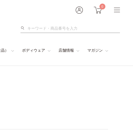
0
検
索
食品）
ボディウェア
店舗情報
マガジン