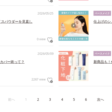
2026/05/25
ベースメイク
イスパウダーを見直し
仕上げのシ
0 view
2026/05/09
ベースメイク
カバー術って？
新商品も！
2267 view
前へ
1
2
3
4
5
6
次へ