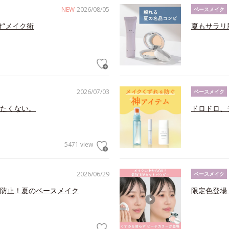
NEW
2026/08/05
ベースメイク
け”メイク術
夏もサラリ
2026/07/03
ベースメイク
たくない。
ドロドロ、
5471 view
2026/06/29
ベースメイク
防止！夏のベースメイク
限定色登場