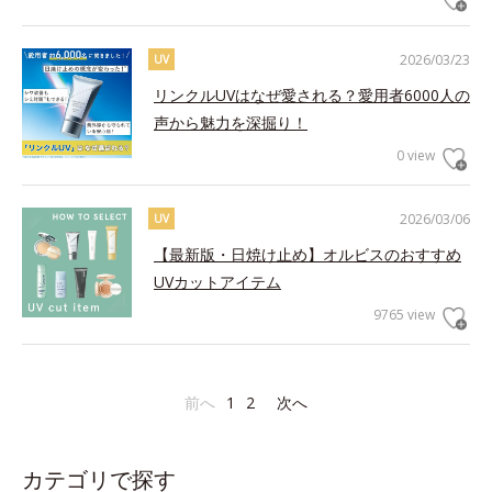
2026/03/23
UV
リンクルUVはなぜ愛される？愛用者6000人の
声から魅力を深掘り！
0 view
2026/03/06
UV
【最新版・日焼け止め】オルビスのおすすめ
UVカットアイテム
9765 view
前へ
1
2
次へ
カテゴリで探す