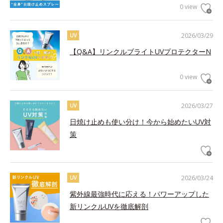
0 view
2026/03/29
UV
【Q&A】リンクルブライトUVプロテクターN
0 view
2026/03/27
UV
日焼け止めも使い分け！今から始めたいUV対
策
2026/03/24
UV
紫外線最強時代に応える！パワーアップした
新リンクルUVを徹底解剖