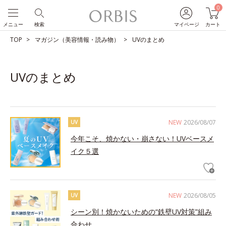
0
メニュー
検索
マイページ
カート
TOP
マガジン（美容情報・読み物）
UVのまとめ
UVのまとめ
NEW
2026/08/07
UV
今年こそ、焼かない・崩さない！UVベースメ
イク５選
NEW
2026/08/05
UV
シーン別！焼かないための“鉄壁UV対策”組み
合わせ