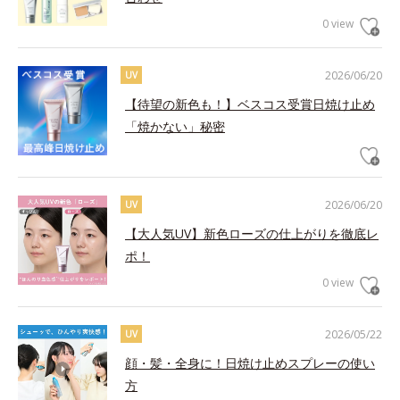
0 view
2026/06/20
UV
【待望の新色も！】ベスコス受賞日焼け止め
「焼かない」秘密
2026/06/20
UV
【大人気UV】新色ローズの仕上がりを徹底レ
ポ！
0 view
2026/05/22
UV
顔・髪・全身に！日焼け止めスプレーの使い
方