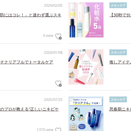
2026/02/05
スキンケア
防にはコレ！」と迷わず選ぶスキ
【30秒で
0 view
2026/01/08
スキンケア
そクリアフルでトータルケア
推しアイテ
2025/07/25
スキンケア
のプロが教える“正しいニキビケ
思春期ニキ
1370 view