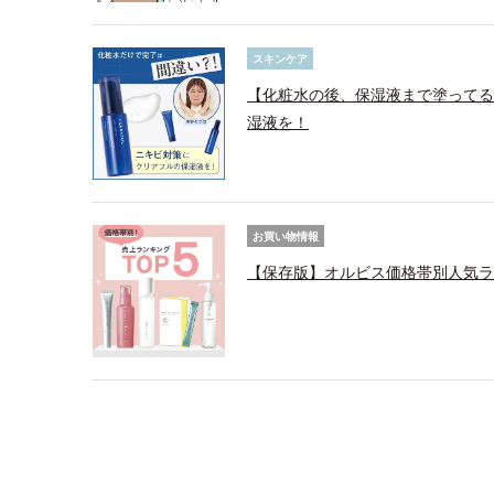
スキンケア
【化粧水の後、保湿液まで塗ってる
湿液を！
お買い物情報
【保存版】オルビス価格帯別人気ラ