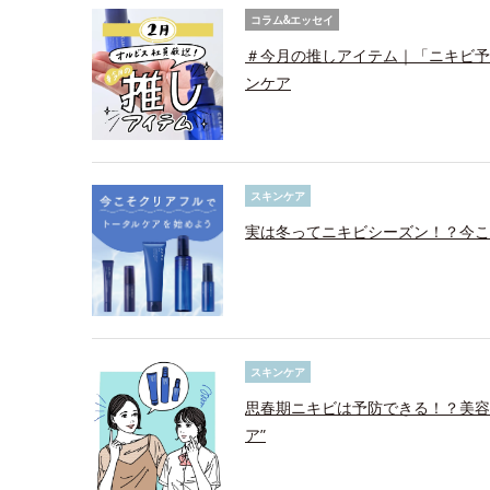
コラム&エッセイ
＃今月の推しアイテム｜「ニキビ予
ンケア
スキンケア
実は冬ってニキビシーズン！？今こ
スキンケア
思春期ニキビは予防できる！？美容
ア”