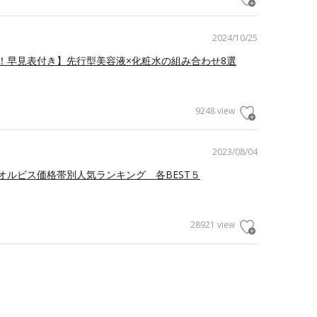
2024/10/25
！早見表付き】先行型美容液×化粧水の組み合わせ8選
9248 view
2023/08/04
オルビス価格帯別人気ランキング 各BEST５
28921 view