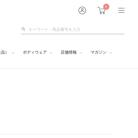
0
検
索
食品）
ボディウェア
店舗情報
マガジン