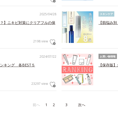
2025/04/28
スキンケア
？】ニキビ対策にクリアフルの保
【肌悩み別
2198 view
2024/07/22
お買い物情報
ンキング 各BEST５
【保存版】
23297 view
前へ
1
2
3
次へ