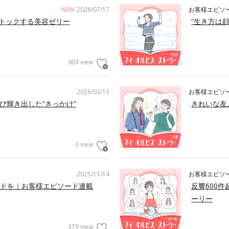
NEW
2026/07/17
お客様エピソ
トックする美容ゼリー
”生き方は
903 view
2026/03/13
お客様エピソ
び輝き出した“きっかけ”
きれいな友
0 view
2025/11/14
お客様エピソ
ドを｜お客様エピソード連載
反響600
ーリー
379 view