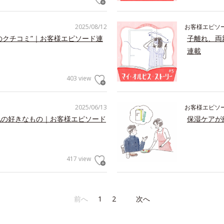
2025/08/12
お客様エピソ
のクチコミ”｜お客様エピソード連
子離れ、両
連載
403 view
2025/06/13
お客様エピソ
私の好きなもの｜お客様エピソード
保湿ケアが
417 view
前へ
1
2
次へ