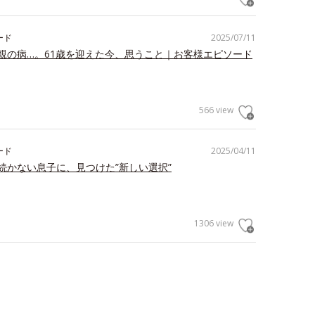
ード
2025/07/11
親の病…。61歳を迎えた今、思うこと｜お客様エピソード
566 view
ード
2025/04/11
続かない息子に、見つけた”新しい選択”
1306 view