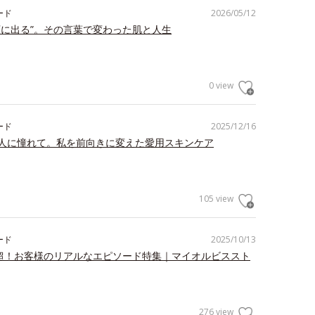
ード
2026/05/12
顔に出る”。その言葉で変わった肌と人生
0 view
ード
2025/12/16
人に憧れて。私を前向きに変えた愛用スキンケア
105 view
ード
2025/10/13
件超！お客様のリアルなエピソード特集｜マイオルビススト
276 view