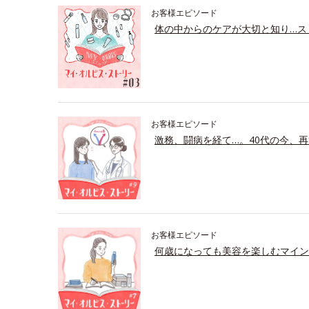
お客様エピソード
体の中からのケアが大切と知り…ス
お客様エピソード
激務、闘病を経て…。40代の今、再
お客様エピソード
何歳になっても美容を楽しむマイン