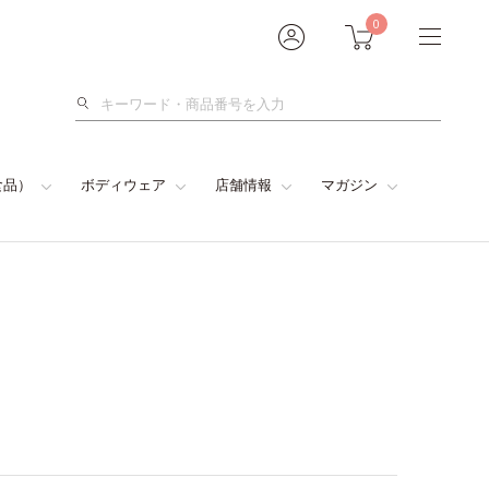
0
検
索
食品）
ボディウェア
店舗情報
マガジン