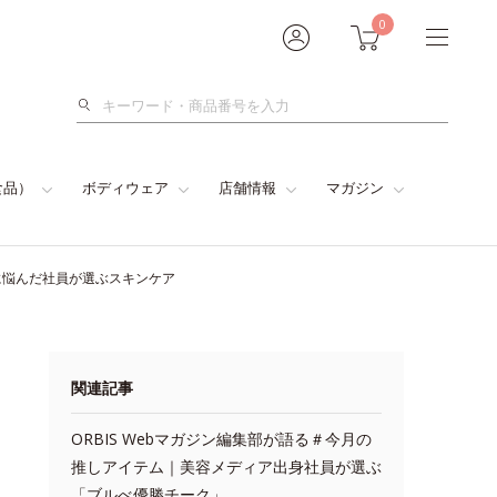
0
検
索
食品）
ボディウェア
店舗情報
マガジン
に悩んだ社員が選ぶスキンケア
関連記事
ORBIS Webマガジン編集部が語る＃今月の
推しアイテム｜美容メディア出身社員が選ぶ
「ブルべ優勝チーク」