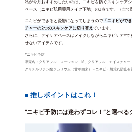
私が今月おすすめしたいのは、ニキビを防ぐスキンケアシ
ベース
（ニキビ肌用薬用メイク下地）の3点です。（全て
ニキビができると憂鬱になってしまうので
「ニキビができ
チャーの2つのスキンケアに切り替え
ています。
さらに、デイケアベースはメイクしながらニキビケア*で
せないアイテムです。
*ニキビ予防
販売名：クリアフル ローション M、クリアフル モイスチャー
グリチルリチン酸ジカリウム（甘草由来）＝ニキビ・肌荒れ防止有
■ 推しポイントはこれ！
”ニキビ予防には迷わずコレ！”と選べる