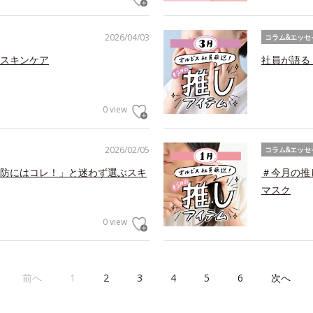
2026/04/03
コラム&エッセ
スキンケア
社員が語る
0 view
2026/02/05
コラム&エッセ
防にはコレ！」と迷わず選ぶスキ
＃今月の推
マスク
0 view
前へ
1
2
3
4
5
6
次へ