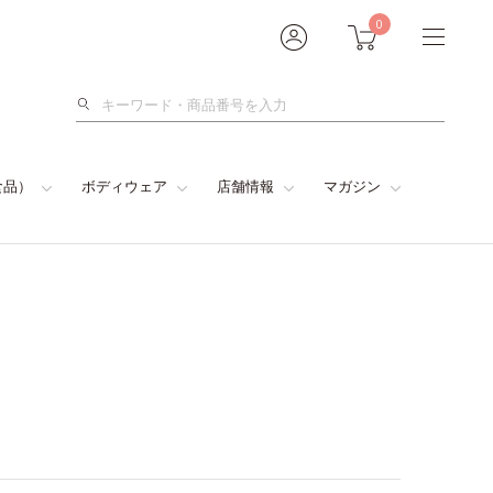
0
検
索
食品）
ボディウェア
店舗情報
マガジン