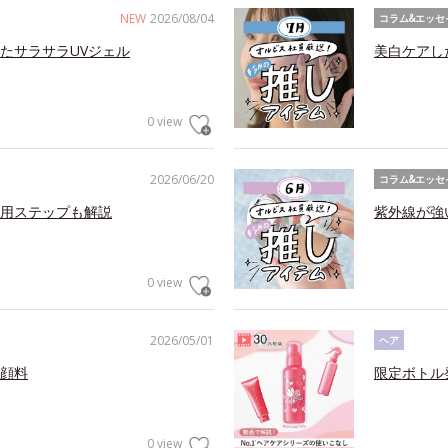
NEW
2026/08/04
コラム&エッセ
たサラサラUVジェル
美白ケアし
0 view
2026/06/20
コラム&エッセ
用ステップも解説
紫外線が強
0 view
2026/05/01
ヘア
顔料
限定ボトル
0 view