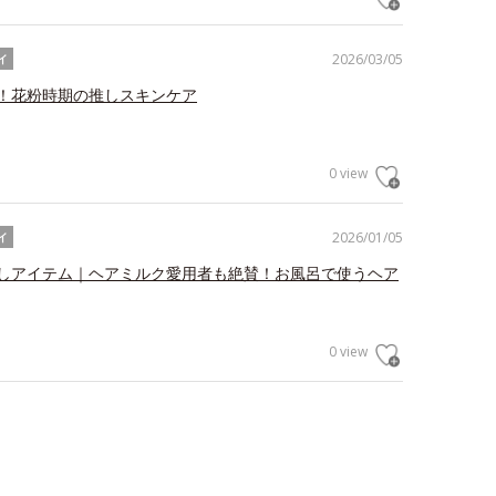
2026/03/05
イ
！花粉時期の推しスキンケア
0 view
2026/01/05
イ
しアイテム｜ヘアミルク愛用者も絶賛！お風呂で使うヘア
0 view