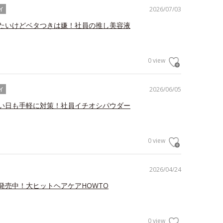
2026/07/03
イ
たいけどベタつきは嫌！社員の推し美容液
0 view
2026/06/05
イ
い日も手軽に対策！社員イチオシパウダー
0 view
2026/04/24
発売中！大ヒットヘアケアHOWTO
0 view