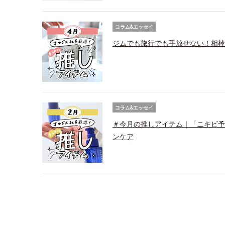
コラム&エッセイ
ジムでも旅行でも手放せない！相棒
コラム&エッセイ
＃今月の推しアイテム｜「ニキビ予
ンケア