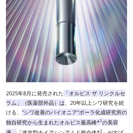
2025年8月に発売された
「オルビス ザ リンクルセ
ラム」（医薬部外品）は
、20年以上シワ研究を続
ける、
“シワ改善のパイオニア”ポーラ化成研究所の
1
独自研究から生まれたオルビス最高峰*
の美容
2
液。
「速攻型ナイアシンアミド複合体*
」がすば