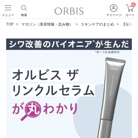
0
メニュー
検索
マイページ
カート
TOP
マガジン（美容情報・読み物）
スキンケアのまとめ
【保存版