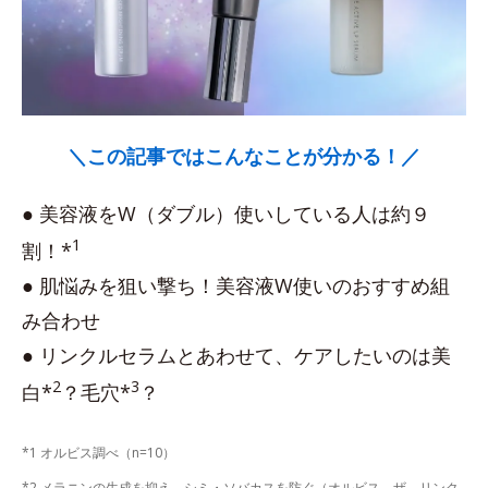
＼この記事ではこんなことが分かる！／
● 美容液をW（ダブル）使いしている人は約９
1
割！*
● 肌悩みを狙い撃ち！美容液W使いのおすすめ組
み合わせ
● リンクルセラムとあわせて、ケアしたいのは美
2
3
白*
？毛穴*
？
*1 オルビス調べ（n=10）
*2 メラニンの生成を抑え、シミ・ソバカスを防ぐ（オルビス ザ リンク