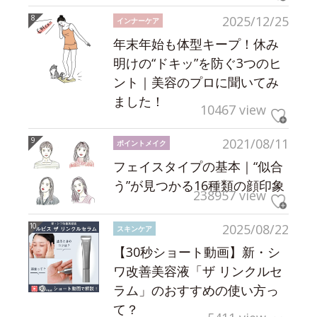
2025/12/25
インナーケア
年末年始も体型キープ！休み
明けの“ドキッ”を防ぐ3つのヒ
ント｜美容のプロに聞いてみ
ました！
10467 view
2021/08/11
ポイントメイク
フェイスタイプの基本｜“似合
う”が見つかる16種類の顔印象
238957 view
2025/08/22
スキンケア
【30秒ショート動画】新・シ
ワ改善美容液「ザ リンクルセ
ラム」のおすすめの使い方っ
て？