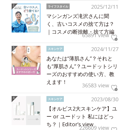
2025/12/11
ライフスタイル
マシンガンズ滝沢さんに聞
く、古いコスメの捨て方は？
｜コスメの断捨離・捨て方編
65891 view
2024/11/27
スキンケア
あなたは“薄肌さん”？それと
も“厚肌さん”？ユードットシリ
ーズのおすすめの使い方、教
えます！
36583 view
2023/08/30
スキンケア
【オルビス2大スキンケア】ユ
ー or ユードット 私にはどっ
ち？｜Editor’s view
226609 view