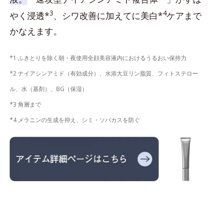
3
4
やく浸透*
、シワ改善に加えてに美白*
ケアまで
かなえます。
*1 ふきとりを除く朝・夜使用全顔美容液内におけるうるおい保持力
*2 ナイアシンアミド（有効成分）、水添大豆リン脂質、フィトステロー
ル、水（基剤）、BG（保湿）
*3 角層まで
*4 メラニンの生成を抑え、シミ・ソバカスを防ぐ