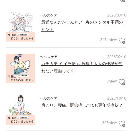
ヘルスケア
2026/03/10
最近なんだかしんどい…春のメンタル不調の
ヒント
2434 view
ヘルスケア
2026/02/10
カチカチ“ミイラ便”は危険！大人の便秘が侮
れない理由って？
0 view
ヘルスケア
2025/10/10
肩こり、腰痛、関節痛…これも更年期症状？
306 view