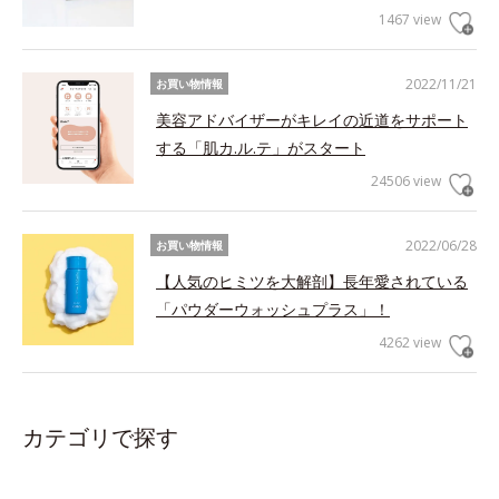
1467 view
2022/11/21
お買い物情報
美容アドバイザーがキレイの近道をサポート
する「肌カ.ル.テ」がスタート
24506 view
2022/06/28
お買い物情報
【人気のヒミツを大解剖】長年愛されている
「パウダーウォッシュプラス」！
4262 view
カテゴリで探す