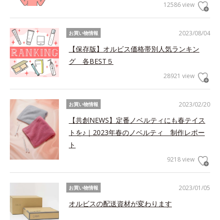
12586 view
2023/08/04
お買い物情報
【保存版】オルビス価格帯別人気ランキン
グ 各BEST５
28921 view
2023/02/20
お買い物情報
【共創NEWS】定番ノベルティにも春テイス
トを♪｜2023年春のノベルティ 制作レポー
ト
9218 view
2023/01/05
お買い物情報
オルビスの配送資材が変わります