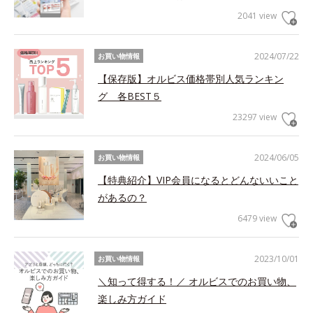
2041 view
2024/07/22
お買い物情報
【保存版】オルビス価格帯別人気ランキン
グ 各BEST５
23297 view
2024/06/05
お買い物情報
【特典紹介】VIP会員になるとどんないいこと
があるの？
6479 view
2023/10/01
お買い物情報
＼知って得する！／ オルビスでのお買い物、
楽しみ方ガイド